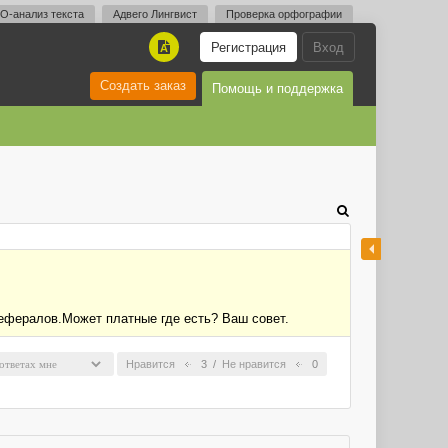
O-анализ текста
Адвего Лингвист
Проверка орфографии
Регистрация
Вход
A
Создать заказ
Помощь и поддержка
рефералов.Может платные где есть? Ваш совет.
Нравится
3
/
Не нравится
0