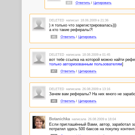
#4
Ответить
/
Цитировать
DELETED
написал 18.06.2009 в 21:36
) я только что зарегистрировалась)))
а кто такие рефералы?!
#6
Ответить
/
Цитировать
DELETED
написала 18.08.2009 в 01:45
вот тебе ссылка на которой можно найти реф
только авторизованным пользователям
]
#7
Ответить
/
Цитировать
DELETED
написала 26.08.2009 в 13:16
Зачем вам рефералы? На них много не заработа
#8
Ответить
/
Цитировать
Botanichka
написала 26.08.2009 в 18:04
Если приглашённый Вами, автор, заработал з
потратил здесь 500 баксов на покупку контент