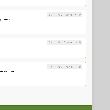
За
0
/
Против
0
учает с
За
0
/
Против
0
За
0
/
Против
0
не на том