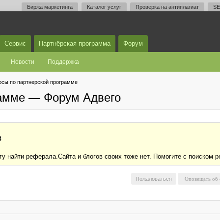
Биржа маркетинга
Каталог услуг
Проверка на антиплагиат
SE
Сервис
Партнёрская программа
Форум
Новости
Поддержка
осы по партнерской программе
рамме — Форум Адвего
в
гу найти реферала.Сайта и блогов своих тоже нет. Помогите с поиском 
Пожаловаться