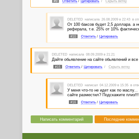
#9
Ответить
/
Цитировать
/
Скрыть ветку
DELETED
написала 26.08.2009 в 22:43
в от
От 100 баксов будет 2,5 доллара. а 
реферала, т.е. 25% от 10% фактичес
#10
Ответить
/
Цитировать
DELETED
написала 08.09.2009 в 21:21
Дайте обьявление на сайте обьявлений и все
#15
Ответить
/
Цитировать
/
Скрыть ветку
DELETED
написал 04.12.2009 в 15:35
в отв
У меня что-то не идет как по маслу..
сайте разместил? Подскажите плиз!!!
#16
Ответить
/
Цитировать
Написать комментарий
Последние комме