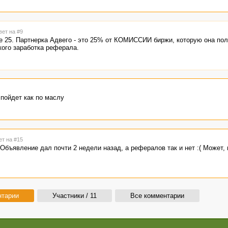
вет на #9
не 25. Партнерка Адвего - это 25% от КОМИССИИ биржи, которую она пол
кого заработка реферала.
 пойдет как по маслу
ет на #15
. Объявление дал почти 2 недели назад, а рефералов так и нет :( Может, 
нтарии
Участники / 11
Все комментарии