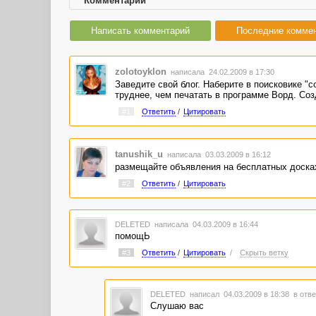
Комментарии
Написать комментарий
Последние комме
zolotoyklon
написала 24.02.2009 в 17:30
Заведите свой блог. Наберите в поисковике "с
труднее, чем печатать в программе Ворд. Соз
#1
Ответить
/
Цитировать
tanushik_u
написала 03.03.2009 в 16:12
размещайте объявления на бесплатных доска
#2
Ответить
/
Цитировать
DELETED
написала 04.03.2009 в 16:44
помощЬ
#3
Ответить
/
Цитировать
/
Скрыть ветку
DELETED
написал 04.03.2009 в 18:38
в отве
Слушаю вас