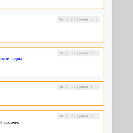
За
0
/
Против
0
За
0
/
Против
0
сылки видны
За
0
/
Против
0
За
0
/
Против
0
й заказчик