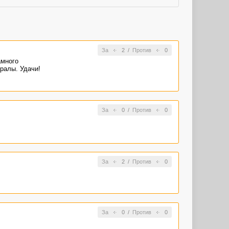
За
2
/
Против
0
амного
ралы. Удачи!
За
0
/
Против
0
За
2
/
Против
0
За
0
/
Против
0