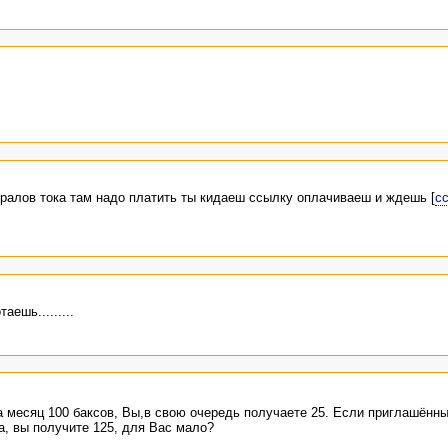
ералов тока там надо платить ты кидаеш ссылку оплачиваеш и ждешь [
с
ешь.........
а месяц 100 баксов, Вы,в свою очередь получаете 25. Если приглашённы
а, вы получите 125, для Вас мало?