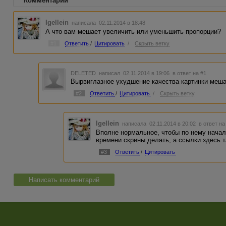
Комментарии
Igellein
написала 02.11.2014 в 18:48
А что вам мешает увеличить или уменьшить пропорции?
#1
Ответить
/
Цитировать
/
Скрыть ветку
DELETED
написал 02.11.2014 в 19:06
в ответ на #1
Вырвиглазное ухудшение качества картинки меша
#2
Ответить
/
Цитировать
/
Скрыть ветку
Igellein
написала 02.11.2014 в 20:02
в ответ на
Вполне нормальное, чтобы по нему начал
времени скрины делать, а ссылки здесь 
#3
Ответить
/
Цитировать
Написать комментарий