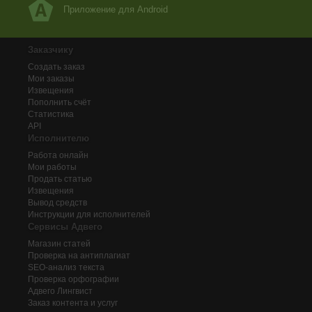
Приложение для Android
Заказчику
Создать заказ
Мои заказы
Извещения
Пополнить счёт
Статистика
API
Исполнителю
Работа онлайн
Мои работы
Продать статью
Извещения
Вывод средств
Инструкции для исполнителей
Сервисы Адвего
Магазин статей
Проверка на антиплагиат
SEO-анализ текста
Проверка орфографии
Адвего
Лингвист
Заказ контента и услуг