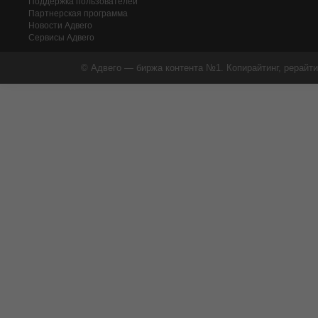
Поддержка пользователей
Партнерская программа
Новости Адвего
Сервисы Адвего
© Адвего — биржа контента №1. Копирайтинг, рерайти