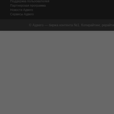
Поддержка пользователей
Партнерская программа
Новости Адвего
Сервисы Адвего
© Адвего — биржа контента №1. Копирайтинг, рерайти