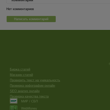
Комментарии
Нет комментариев
Написать комментарий
Биржа статей
Магазин статей
Проверить текст на уникальность
Проверка орфографии онлайн
SEO анализ онлайн
Проверка качества текста
МИР / СБП
WebMoney