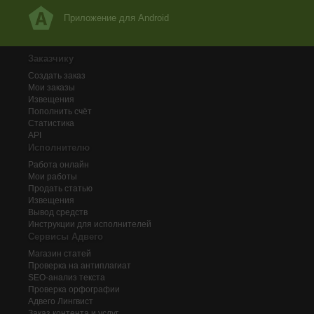
Приложение для Android
Заказчику
Создать заказ
Мои заказы
Извещения
Пополнить счёт
Статистика
API
Исполнителю
Работа онлайн
Мои работы
Продать статью
Извещения
Вывод средств
Инструкции для исполнителей
Сервисы Адвего
Магазин статей
Проверка на антиплагиат
SEO-анализ текста
Проверка орфографии
Адвего
Лингвист
Заказ контента и услуг