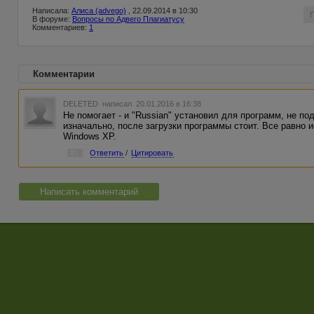
Написала:
Алиса (advego)
, 22.09.2014 в 10:30
В форуме:
Вопросы по Адвего Плагиатусу
Комментариев:
1
Комментарии
DELETED
написал 20.01.2016 в 16:38
Не помогает - и "Russian" установил для программ, не п
изначально, после загрузки программы стоит. Все равно
Windows XP.
#1
Ответить
/
Цитировать
Написать комментарий