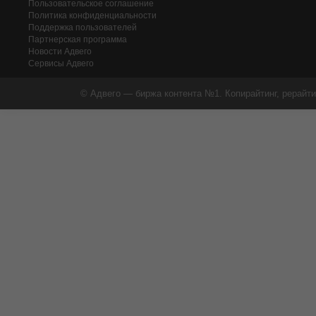
Пользовательское соглашение
Политика конфиденциальности
Поддержка пользователей
Партнерская программа
Новости Адвего
Сервисы Адвего
© Адвего — биржа контента №1. Копирайтинг, рерайти