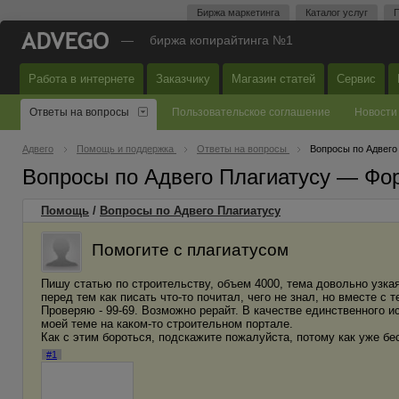
Биржа маркетинга
Каталог услуг
П
—
биржа копирайтинга №1
Работа в интернете
Заказчику
Магазин статей
Сервис
Ответы на вопросы
Пользовательское соглашение
Новости
Адвего
Помощь и поддержка
Ответы на вопросы
Вопросы по Адвего
Вопросы по Адвего Плагиатусу — Фо
Помощь
/
Вопросы по Адвего Плагиатусу
Помогите с плагиатусом
Пишу статью по строительству, объем 4000, тема довольно узка
перед тем как писать что-то почитал, чего не знал, но вместе с
Проверяю - 99-69. Возможно рерайт. В качестве единственного и
моей теме на каком-то строительном портале.
Как с этим бороться, подскажите пожалуйста, потому как уже бе
#1