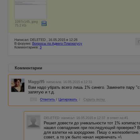
1097x145, jpeg
75.2 Kb
Написал: DELETED , 16.05.2015 в 12:26
В форуме:
Вопросы по Адвего Плагиатусу
Комментариев:
3
Комментарии
Maggi95
написала 16.05.2015 в 12:31
Вам надо убрать всего лишь 1% синего. Замените пару "си
запятую и т.д.
#1
Ответить
/
Цитировать
/
Скрыть ветку
DELETED
написал 16.05.2015 в 12:37
в ответ на #1
Решил довести до уникальности тот 1% копипаста
нашел совпадения при последующей проверке? 
для взлетки на аэродроме. Пишу о железобетоне. 
совет, а то уж было начал нервничать =\