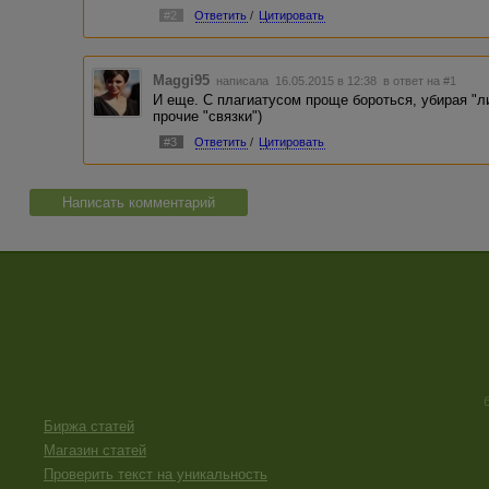
#2
Ответить
/
Цитировать
Maggi95
написала 16.05.2015 в 12:38
в ответ на #1
И еще. С плагиатусом проще бороться, убирая "л
прочие "связки")
#3
Ответить
/
Цитировать
Написать комментарий
Биржа статей
Магазин статей
Проверить текст на уникальность