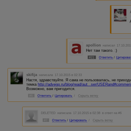
apollion
написал 17.10.201
Нет там такого. :)
#21
Ответить
/
Цитирова
skifija
написала 17.10.2015 в 02:33
Настя, здравствуйте. Я сама не пользовалась, не приход
темка
http://advego.ru/blog/read/aut...ser/USERand#commen
Возможно, вам пригодится.
#6
Ответить
/
Цитировать
/
Скрыть ветку
DELETED
написала 17.10.2015 в 02:38
в ответ на #6
#7
Ответить
/
Цитировать
/
Скрыть ветку