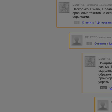
Leorina
написала 17.10.201
Насколько я знаю, в плаг
сравнения текстов на сх
сервисами.
#5
Ответить
/
Цитировать
DELETED
написала 
#8
Ответить
/
Ц
Leorina
Поищите 
разных.
выделяют
образом 
проигнор
убрать.
#20
О