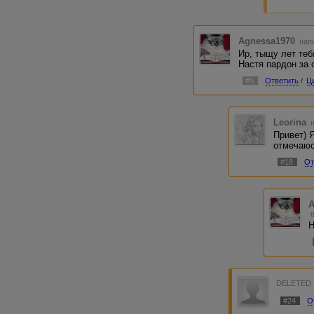
Agnessa1970
напи
Ир, тыщу лет тебя 
Настя пардон за оф
#9
Ответить
/
Ц
Leorina
н
Привет) 
отмечаюс
#18
От
A
Н
DELETED
#24
О