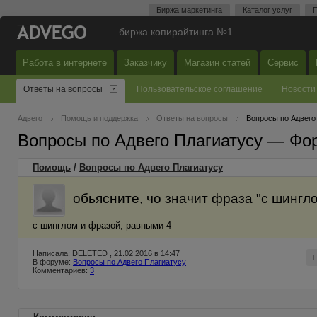
Биржа маркетинга
Каталог услуг
П
—
биржа копирайтинга №1
Работа в интернете
Заказчику
Магазин статей
Сервис
Ответы на вопросы
Пользовательское соглашение
Новости
Адвего
Помощь и поддержка
Ответы на вопросы
Вопросы по Адвего
Вопросы по Адвего Плагиатусу — Фо
Помощь
/
Вопросы по Адвего Плагиатусу
обьясните, чо значит фраза "с шингл
с шинглом и фразой, равными 4
Написала: DELETED , 21.02.2016 в 14:47
В форуме:
Вопросы по Адвего Плагиатусу
Комментариев:
3