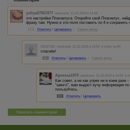
Комментарии
yuliya27061977
написала 21.02.2016 в 14:49
это настройки Плагиатуса. Откройте свой Плагиатус, най
фразу там. Нужно в эти поля поставить по 4 и сохранить 
#1
Ответить
/
Цитировать
/
Скрыть ветку
DELETED
написала 21.02.2016 в 14:53
в ответ на #1
спасибо!
#2
Ответить
/
Цитировать
/
Скрыть ветку
Agnessa1970
написала 21.02.2016 в 14:59
в о
Как совет, а не как упрек ни в коем разе 
"шингл", вам выдаст кучу информации по
пользуйтесь.
#3
Ответить
/
Цитировать
Написать комментарий