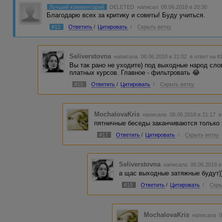
Лучший комментарий
DELETED
написал 08.06.2018 в 20:30
Благодарю всех за критику и советы! Буду учиться.
#12
Ответить
/
Цитировать
/
Скрыть ветку
Seliverstovna
написала 08.06.2018 в 21:02
в ответ на #
Вы так рано не уходите) под выходные народ сло
платных курсов. Главное - фильтровать 😂
#15
Ответить
/
Цитировать
/
Скрыть ветку
MochalovaKris
написала 08.06.2018 в 21:17
в
пятничные беседы заканчиваются только
#17
Ответить
/
Цитировать
/
Скрыть ветку
Seliverstovna
написала 08.06.2018 
а щас выходные затяжные будут))
#18
Ответить
/
Цитировать
/
Скры
MochalovaKris
написала 0