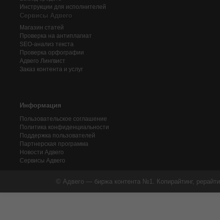
Инструкции для исполнителей
Сервисы Адвего
Магазин статей
Проверка на антиплагиат
SEO-анализ текста
Проверка орфографии
Адвего
Лингвист
Заказ контента и услуг
Информация
Пользовательское соглашение
Политика конфиденциальности
Поддержка пользователей
Партнерская программа
Новости Адвего
Сервисы Адвего
© Адвего — биржа контента №1. Копирайтинг, рерайти