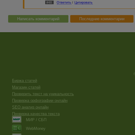
- Френь в начале. Типичная болезнь новичков. 
#48
Ответить
/
Цитировать
пафосом про "важную акцию" с "оптимальным сп
удалить без потери смысла. Тем более, в тексте 
"оптимальности".
- Содержание. Опять не поняла, в чем суть акци
Написать комментарий
Последние комментарии
участие? Или надо фоточку запостить? Или можн
кто уже давно анализы сдал и знает, что болеет?
- Факты! В медицине не шарю, но вы точно ошибл
- редкое заболевание? 1% - это значит, что каж
много. Если мне гугл не наврал, в РФ редкими н
0,25% населения. Разница понятна? Хотя есть пр
"исключительной", как в первой редакции.
Повторюсь.
Главное в тексте - смысл, а в цифры по плагиат
Добавлю.
Главное - смысл. И не важно, рерайт с источник
Биржа статей
попался плохой, то никто не запретит перепрове
Кому-то нужны тупоуникальные статьи. Но за ос
Магазин статей
больше.
Проверить текст на уникальность
Проверка орфографии онлайн
SEO анализ онлайн
Проверка качества текста
МИР / СБП
WebMoney