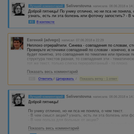
Seliverstovna
Лучший комментарий
написала 08.06.2018 в 14:
Доброй пятницы! По унику отлично, но ни пса не поняла, 
узнать, есть ли эта болезнь или фоточку запостить? - В
#3
В контексте
Евгений (advego)
написал 07.06.2018 в 22:29
Неплохо отрерайтили. Синева - совпадения по словам, с
Проверьте источники совпадений по словам - конечно, в 
будет понятно, это совпадения по тематике или признак 
структура текстов разная, то совпадения эти - тематическ
тот же текст, только слегка переработанный - то плохо.
Показать весь комментарий
#1
Ответить
/
Цитировать
/
Показать ветку - 1 ответ
Seliverstovna
Лучший комментарий
написала 08.06.2018 в 14:
Доброй пятницы!
По унику отлично, но ни пса не поняла, о чем текст.
- В чем смысл акции? узнать, есть ли эта болезнь или ф
- В чем польза для больных от акции?
- Если болеет каждый сотый человек, то это "редкое" и 
Показать весь комментарий
+ работать над речью. Писать проще, без устаревших сло