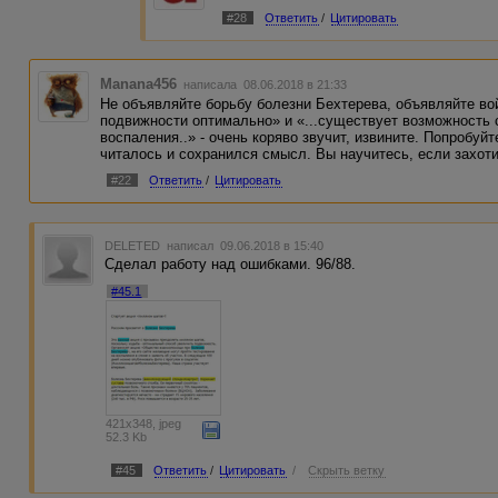
#28
Ответить
/
Цитировать
Manana456
написала 08.06.2018 в 21:33
Не объявляйте борьбу болезни Бехтерева, объявляйте во
подвижности оптимально» и «...существует возможность 
воспаления..» - очень коряво звучит, извините. Попробуй
читалось и сохранился смысл. Вы научитесь, если захоти
#22
Ответить
/
Цитировать
DELETED
написал 09.06.2018 в 15:40
Сделал работу над ошибками. 96/88.
#45.1
421x348, jpeg
52.3 Kb
#45
Ответить
/
Цитировать
/
Скрыть ветку