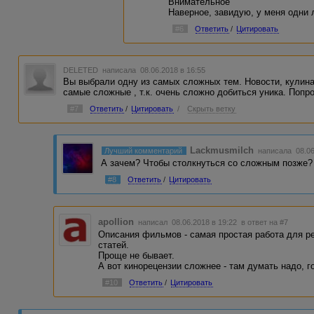
Внимательное
Наверное, завидую, у меня одни
#6
Ответить
/
Цитировать
DELETED
написала 08.06.2018 в 16:55
Вы выбрали одну из самых сложных тем. Новости, кулина
самые сложные , т.к. очень сложно добиться уника. Попр
#7
Ответить
/
Цитировать
/
Скрыть ветку
Lackmusmilch
Лучший комментарий
написала 08.06
А зачем? Чтобы столкнуться со сложным позже?
#8
Ответить
/
Цитировать
apollion
написал 08.06.2018 в 19:22
в ответ на #7
Описания фильмов - самая простая работа для ре
статей.
Проще не бывает.
А вот кинорецензии сложнее - там думать надо, 
#10
Ответить
/
Цитировать