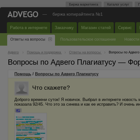
Биржа маркетинга
Каталог услуг
П
—
биржа копирайтинга №1
Работа в интернете
Заказчику
Магазин статей
Сервис
Ответы на вопросы
Пользовательское соглашение
Новости
Адвего
Помощь и поддержка
Ответы на вопросы
Вопросы по Адвего
Вопросы по Адвего Плагиатусу — Фо
Помощь
/
Вопросы по Адвего Плагиатусу
Что скажете?
Доброго времени суток! Я новичок. Выбрал в интернете новость 
показала 92/45. Что это за синева и как ее исправить? И очень и
#1