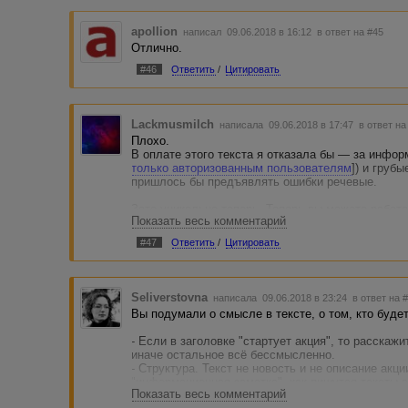
apollion
написал 09.06.2018 в 16:12
в ответ на #45
Отлично.
#46
Ответить
/
Цитировать
Lackmusmilch
написала 09.06.2018 в 17:47
в ответ на
Плохо.
В оплате этого текста я отказала бы — за инфор
только авторизованным пользователям
]) и груб
пришлось бы предъявлять ошибки речевые.
Зато уникально теперь. Теперь вы можете работ
Показать весь комментарий
уникальность вопреки здравому смыслу.
#47
Ответить
/
Цитировать
В теме два полезных комментария (Евгений (adveg
внимание.
Seliverstovna
написала 09.06.2018 в 23:24
в ответ на 
Вы подумали о смысле в тексте, о том, кто буде
- Если в заголовке "стартует акция", то расскажи
иначе остальное всё бессмысленно.
- Структура. Текст не новость и не описание акц
"информационная заметка", как пишутся тексты 
Показать весь комментарий
отвечать - гугл в помощь.