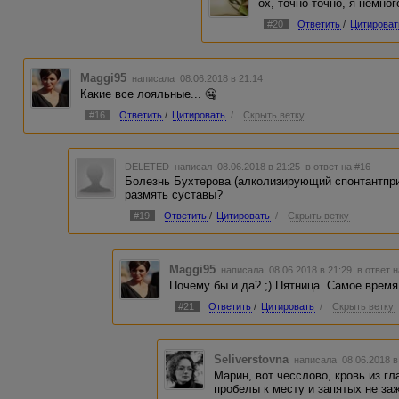
ох, точно-точно, я немно
#20
Ответить
/
Цитироват
Maggi95
написала 08.06.2018 в 21:14
Какие все лояльные... 🤐
#16
Ответить
/
Цитировать
/
Скрыть ветку
DELETED
написал 08.06.2018 в 21:25
в ответ на #16
Болезнь Бухтерова (алколизирующий спонтантприе
размять суставы?
#19
Ответить
/
Цитировать
/
Скрыть ветку
Maggi95
написала 08.06.2018 в 21:29
в ответ 
Почему бы и да? ;) Пятница. Самое время
#21
Ответить
/
Цитировать
/
Скрыть ветку
Seliverstovna
написала 08.06.2018 
Марин, вот чесслово, кровь из гла
пробелы к месту и запятых не за