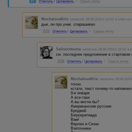
#3
Ответить
/
Цитировать
/
Скрыть ветку
(данный), сложных наворотов. Если слово можно выброси
нужно выбросить (различных соц.сетях = соцсетях, тест 
воспаление).
MochalovaKris
написала 08.06.2018 в 15:53
в ответ на
У вас есть офигенное преимущество перед многими нови
дык, он про уник. спарашивал
Главное в тексте - смысл, а в цифры по плагиатусу и др
Удачи в карьере!
#4
Ответить
/
Цитировать
/
Скрыть ветку
Seliverstovna
написала 08.06.2018 в 15:54
в 
см. последнее предложение в стартовом 
#5
Ответить
/
Цитировать
/
Скрыть ветку
MochalovaKris
написала 08.06.2018
точно.
кстати, текст почему-то напомни
9-е января
А все-таки
А вы могли бы?
Американские русские
Бродвей
Бюрократиада
Вам!
Верлен и Сезан
Взяточники