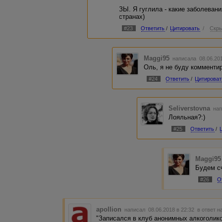
ЗЫ. Я гуглила - какие заболеван
странах)
#23
Ответить
/
Цитировать
/
Скры
Maggi95
написала 08.06.20
Оль, я не буду комментир
#24
Ответить
/
Цитироват
Seliverstovna
нап
Лояльная?:)
#25
Ответить
/
Maggi95
Будем сч
#26
О
apollion
написал 08.06.2018 в 22:32
в ответ н
"Записался в клуб анонимных алкоголиков