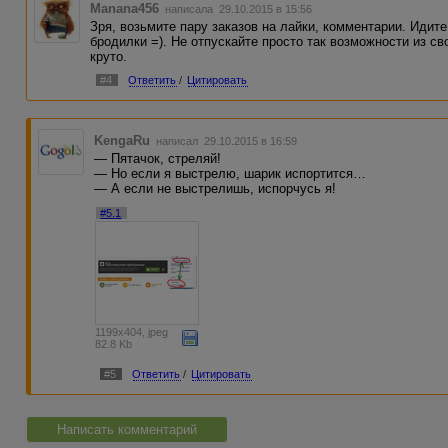
Manana456
написала 29.10.2015 в 15:56
Зря, возьмите пару заказов на лайки, комментарии. Идите
бродилки =). Не отпускайте просто так возможности из с
круто.
#4
Ответить
/
Цитировать
KengaRu
написал 29.10.2015 в 16:59
— Пятачок, стреляй!
— Но если я выстрелю, шарик испортится…
— А если не выстрелишь, испорчусь я!
#5.1
1199x404, jpeg
82.8 Kb
#5
Ответить
/
Цитировать
Написать комментарий