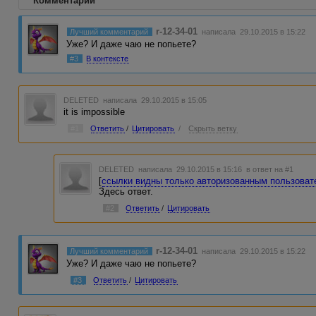
Комментарии
r-12-34-01
Лучший комментарий
написала 29.10.2015 в 15:22
Уже? И даже чаю не попьете?
#3
В контексте
DELETED
написала 29.10.2015 в 15:05
it is impossible
#1
Ответить
/
Цитировать
/
Скрыть ветку
DELETED
написала 29.10.2015 в 15:16
в ответ на #1
[
ссылки видны только авторизованным пользова
Здесь ответ.
#2
Ответить
/
Цитировать
r-12-34-01
Лучший комментарий
написала 29.10.2015 в 15:22
Уже? И даже чаю не попьете?
#3
Ответить
/
Цитировать