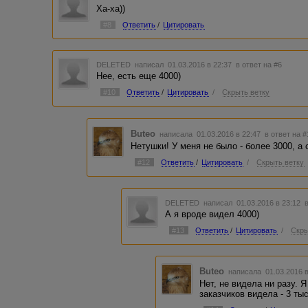
Ха-ха))
#8
Ответить
/
Цитировать
DELETED
написал 01.03.2016 в 22:37
в ответ на #6
Нее, есть еще 4000)
#10
Ответить
/
Цитировать
/
Скрыть ветку
Buteo
написала 01.03.2016 в 22:47
в ответ на 
Нетушки! У меня не было - более 3000, а 
#12
Ответить
/
Цитировать
/
Скрыть ветку
DELETED
написал 01.03.2016 в 23:12
А я вроде видел 4000)
#13
Ответить
/
Цитировать
/
Скры
Buteo
написала 01.03.2016 
Нет, не видела ни разу. 
заказчиков видела - 3 ты