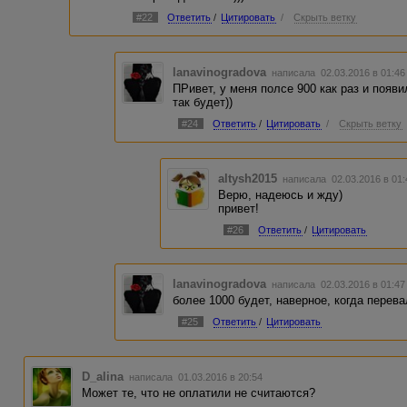
#22
Ответить
/
Цитировать
/
Скрыть ветку
lanavinogradova
написала 02.03.2016 в 01:4
ПРивет, у меня полсе 900 как раз и появил
так будет))
#24
Ответить
/
Цитировать
/
Скрыть ветку
altysh2015
написала 02.03.2016 в 01
Верю, надеюсь и жду)
привет!
#26
Ответить
/
Цитировать
lanavinogradova
написала 02.03.2016 в 01:4
более 1000 будет, наверное, когда перева
#25
Ответить
/
Цитировать
D_alina
написала 01.03.2016 в 20:54
Может те, что не оплатили не считаются?