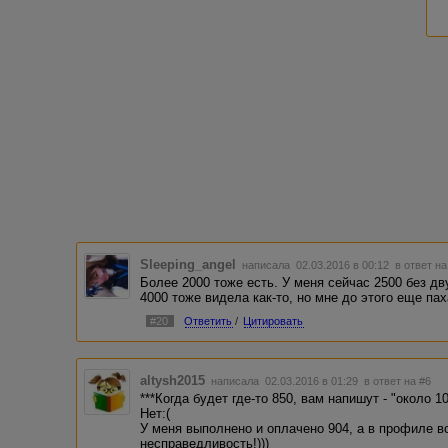
Sleeping_angel
написала 02.03.2016 в 00:12
в ответ на
Более 2000 тоже есть. У меня сейчас 2500 без дв
4000 тоже видела как-то, но мне до этого еще пах
#20
Ответить
/
Цитировать
altysh2015
написала 02.03.2016 в 01:29
в ответ на #6
***Когда будет где-то 850, вам напишут - "около 1
Нет:(
У меня выполнено и оплачено 904, а в профиле в
несправедливость!)))