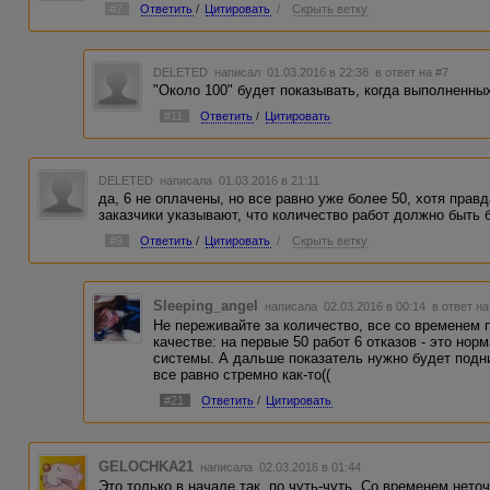
#7
Ответить
/
Цитировать
/
Скрыть ветку
DELETED
написал 01.03.2016 в 22:38
в ответ на #7
"Около 100" будет показывать, когда выполненны
#11
Ответить
/
Цитировать
DELETED
написала 01.03.2016 в 21:11
да, 6 не оплачены, но все равно уже более 50, хотя правд
заказчики указывают, что количество работ должно быть б
#9
Ответить
/
Цитировать
/
Скрыть ветку
Sleeping_angel
написала 02.03.2016 в 00:14
в ответ на
Не переживайте за количество, все со временем 
качестве: на первые 50 работ 6 отказов - это нор
системы. А дальше показатель нужно будет подни
все равно стремно как-то((
#21
Ответить
/
Цитировать
GELOCHKA21
написала 02.03.2016 в 01:44
Это только в начале так, по чуть-чуть. Со временем нето