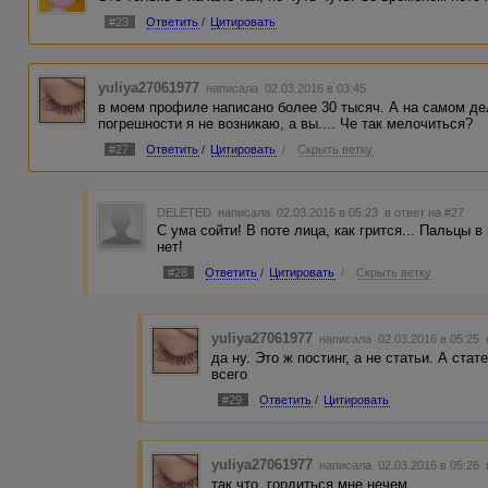
#23
Ответить
/
Цитировать
yuliya27061977
написала 02.03.2016 в 03:45
в моем профиле написано более 30 тысяч. А на самом дел
погрешности я не возникаю, а вы.... Че так мелочиться?
#27
Ответить
/
Цитировать
/
Скрыть ветку
DELETED
написала 02.03.2016 в 05:23
в ответ на #27
С ума сойти! В поте лица, как грится... Пальцы в
нет!
#28
Ответить
/
Цитировать
/
Скрыть ветку
yuliya27061977
написала 02.03.2016 в 05:25
да ну. Это ж постинг, а не статьи. А ста
всего
#29
Ответить
/
Цитировать
yuliya27061977
написала 02.03.2016 в 05:26
так что, гордиться мне нечем