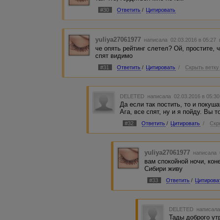
#30
Ответить
/
Цитировать
yuliya27061977
написала 02.03.2016 в 05:27
че опять рейтинг слетел? Ой, простите, 
спят видимо
#31
Ответить
/
Цитировать
/
Скрыть ветку
DELETED
написала 02.03.2016 в 05:3
Да если так постить, то и покуша
Ага, все спят, ну и я пойду. Вы т
#32
Ответить
/
Цитировать
/
Скр
yuliya27061977
написала 
вам спокойной ночи, коне
Сибири живу
#33
Ответить
/
Цитирова
DELETED
написала
Тады доброго ут