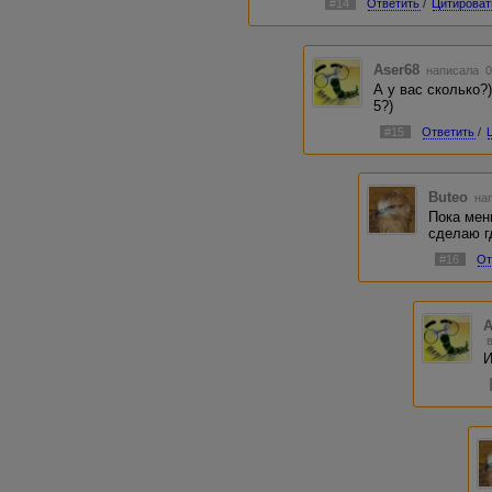
#14
Ответить
/
Цитироват
Aser68
написала 0
А у вас сколько?
5?)
#15
Ответить
/
Buteo
нап
Пока мен
сделаю г
#16
От
A
И