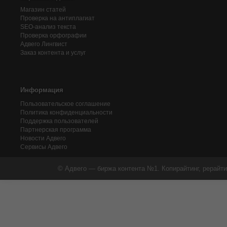
Магазин статей
Проверка на антиплагиат
SEO-анализ текста
Проверка орфографии
Адвего
Лингвист
Заказ контента и услуг
Информация
Пользовательское соглашение
Политика конфиденциальности
Поддержка пользователей
Партнерская программа
Новости Адвего
Сервисы Адвего
© Адвего — биржа контента №1. Копирайтинг, рерайти