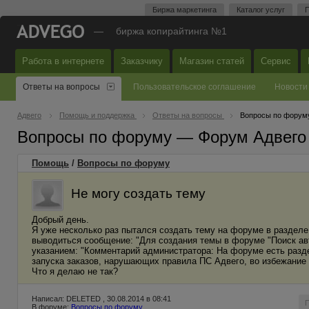
Биржа маркетинга
Каталог услуг
П
—
биржа копирайтинга №1
Работа в интернете
Заказчику
Магазин статей
Сервис
Ответы на вопросы
Пользовательское соглашение
Новости
Адвего
Помощь и поддержка
Ответы на вопросы
Вопросы по форум
Вопросы по форуму — Форум Адвего
Помощь
/
Вопросы по форуму
Не могу создать тему
Добрый день.
Я уже несколько раз пытался создать тему на форуме в разделе
выводиться сообщение: "Для создания темы в форуме "Поиск авт
указанием: "Комментарий администратора: На форуме есть разд
запуска заказов, нарушающих правила ПС Адвего, во избежание с
Что я делаю не так?
Написал: DELETED , 30.08.2014 в 08:41
В форуме:
Вопросы по форуму