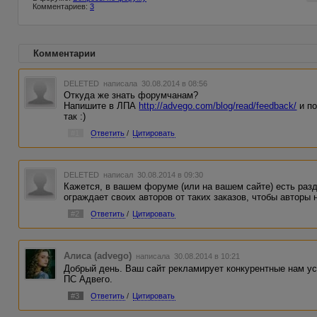
Комментариев:
3
Комментарии
DELETED
написала 30.08.2014 в 08:56
Откуда же знать форумчанам?
Напишите в ЛПА
http://advego.com/blog/read/feedback/
и по
так :)
#1
Ответить
/
Цитировать
DELETED
написал 30.08.2014 в 09:30
Кажется, в вашем форуме (или на вашем сайте) есть разд
ограждает своих авторов от таких заказов, чтобы авторы 
#2
Ответить
/
Цитировать
Алиса (advego)
написала 30.08.2014 в 10:21
Добрый день. Ваш сайт рекламирует конкурентные нам ус
ПС Адвего.
#3
Ответить
/
Цитировать