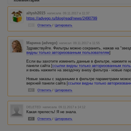
Комментарии
altysh2015
написала 09.11.2017 в 11:37
https://advego.ru/blog/read/news/2490799
#1
Ответить
/
Цитировать
Марина (advego)
написал 09.11.2017 в 11:55
Здравствуйте. Фильтры можно сохранить, нажав на "звезд
видны только авторизованным пользователям
]
Если вы захотите изменить данные в фильтре, нажмите н
панели сайта [
ссылки видны только авторизованным пол
и вновь нажмите на звездочку внизу фильтра - новые пар
Новые заказы с заданными в фильтре параметрами можно
верхней панели сайта [
ссылки видны только авторизован
#2
Ответить
/
Цитировать
DELETED
написала 09.11.2017 в 14:12
Какая прелесть! Я не знала.
#3
Ответить
/
Цитировать