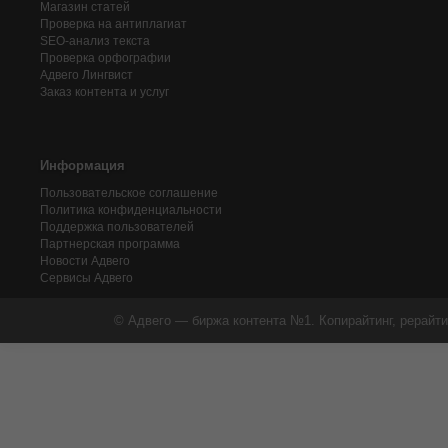
Магазин статей
Проверка на антиплагиат
SEO-анализ текста
Проверка орфографии
Адвего
Лингвист
Заказ контента и услуг
Информация
Пользовательское соглашение
Политика конфиденциальности
Поддержка пользователей
Партнерская программа
Новости Адвего
Сервисы Адвего
© Адвего — биржа контента №1. Копирайтинг, рерайти