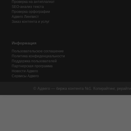
Проверка на антиплагиат
SEO-анализ текста
Проверка орфографии
Адвего
Лингвист
Заказ контента и услуг
Информация
Пользовательское соглашение
Политика конфиденциальности
Поддержка пользователей
Партнерская программа
Новости Адвего
Сервисы Адвего
© Адвего — биржа контента №1. Копирайтинг, рерайти