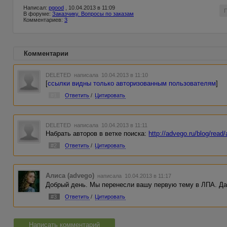
Написал:
pgood
, 10.04.2013 в 11:09
В форуме:
Заказчику. Вопросы по заказам
Комментариев:
3
Комментарии
DELETED
написала 10.04.2013 в 11:10
[
ссылки видны только авторизованным пользователям
]
#1
Ответить
/
Цитировать
DELETED
написала 10.04.2013 в 11:11
Набрать авторов в ветке поиска:
http://advego.ru/blog/read
#2
Ответить
/
Цитировать
Алиса (advego)
написала 10.04.2013 в 11:17
Добрый день. Мы перенесли вашу первую тему в ЛПА. Да
#3
Ответить
/
Цитировать
Написать комментарий