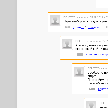
DELETED
написала 05.09.2013 в 
Надо наоборот: в соцсети дав
#9
Ответить
/
Цитировать
/
С
DELETED
написала 05.09
А если у меня соцсет
его на свой сайт и ст
#10
Ответить
/
Цитир
DELETED
напис
Вообще-то пре
видит.
Я не пойму, п
Вы вообще чт
#12
Ответи
DELE
верно