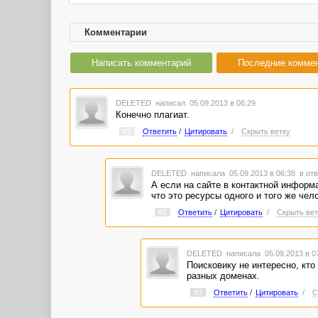
Комментарии
Написать комментарий
Последние комме
DELETED
написал 05.09.2013 в 06:29
Конечно плагиат.
#1
Ответить
/
Цитировать
/
Скрыть ветку
DELETED
написала 05.09.2013 в 06:38
в отв
А если на сайте в контактной информа
что это ресурсы одного и того же чел
#2
Ответить
/
Цитировать
/
Скрыть вет
DELETED
написала 05.09.2013 в 
Поисковику не интересно, кто
разных доменах.
#3
Ответить
/
Цитировать
/
С