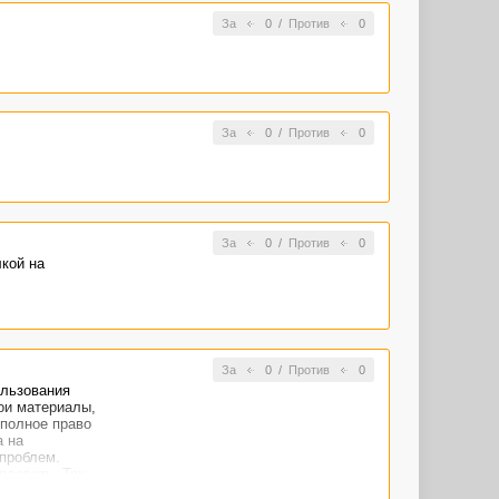
За
0
/
Против
0
За
0
/
Против
0
За
0
/
Против
0
кой на
За
0
/
Против
0
ользования
мои материалы,
 полное право
а на
 проблем.
плевать. Так