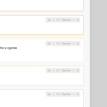
За
0
/
Против
0
За
0
/
Против
0
йте и группе
За
0
/
Против
0
За
0
/
Против
0