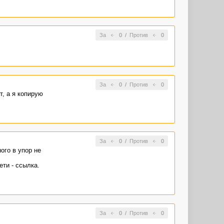
е плевать:)
случае текст
За
0
/
Против
0
За
0
/
Против
0
т, а я копирую
За
0
/
Против
0
ого в упор не
ети - ссылка.
За
0
/
Против
0