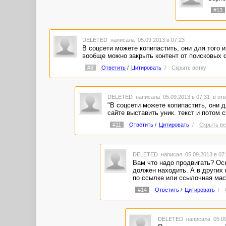
#13
DELETED
написала 05.09.2013 в 07:23
В соцсети можете копипастить, они для того и
вообще можно закрыть контент от поисковых с
#8
Ответить
/
Цитировать
/
Скрыть ветку
DELETED
написала 05.09.2013 в 07:31
в отв
"В соцсети можете копипастить, они д
сайте выставить уник. текст и потом с
#11
Ответить
/
Цитировать
/
Скрыть ве
DELETED
написал 05.09.2013 в 0
Вам что надо продвигать? Осн
должен находить. А в других 
по ссылке или ссылочная мас
#14
Ответить
/
Цитировать
/
DELETED
написала 05.09