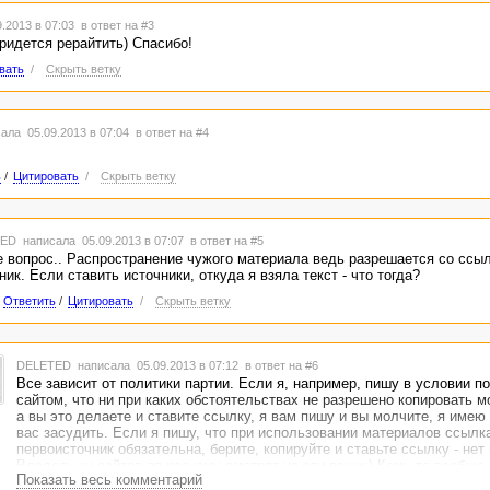
.2013 в 07:03
в ответ на #3
придется рерайтить) Спасибо!
вать
/
Скрыть ветку
ала 05.09.2013 в 07:04
в ответ на #4
ь
/
Цитировать
/
Скрыть ветку
TED
написала 05.09.2013 в 07:07
в ответ на #5
 вопрос.. Распространение чужого материала ведь разрешается со ссыл
ник. Если ставить источники, откуда я взяла текст - что тогда?
Ответить
/
Цитировать
/
Скрыть ветку
DELETED
написала 05.09.2013 в 07:12
в ответ на #6
Все зависит от политики партии. Если я, например, пишу в условии п
сайтом, что ни при каких обстоятельствах не разрешено копировать 
а вы это делаете и ставите ссылку, я вам пишу и вы молчите, я имею
вас засудить. Если я пишу, что при использовании материалов ссылк
первоисточник обязательна, берите, копируйте и ставьте ссылку - нет
Владельцы сайтов по-разному смотрят на эти вещи:) Кому-то вообще 
Показать весь комментарий
что четкого ответа нету.