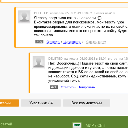
DELETED
написала 05.09.2013 в 18:02
в ответ на #19
Я сразу погуглила как вы написали :)))
Вконтакте открыт для поисковиков, мои тексты уже
проиндексированы, и если я скопипастю их на свой са
поисковые машины мне это не простят, и сайту будет
так поняла.
#20
Ответить
/
Цитировать
/
Скрыть ветку
DELETED
написала 05.09.2013 в 18:04
в ответ на #2
Нет. Вооопсчем..) Пишите текст на свой сайт,
индексации ядексом и гуглом, а потом пишет
коппаст текста в ВК со ссылкой на свой осно
не наоборот. Соц. сети - единственные, кому
уникальный текст.
#21
Ответить
/
Цитировать
нтарии
Участники / 4
Все комментарии
 статей
МИР / СБП