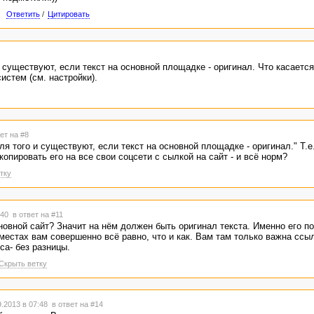
Ответить
/
Цитировать
 существуют, если текст на основной площадке - оригинал. Что касается
истем (см. настройки).
ет на #8
ля того и существуют, если текст на основной площадке - оригинал." Т.е
копировать его на все свои соцсети с сылкой на сайт - и всё норм?
тку
7:40
в ответ на #11
овной сайт? Значит на нём должен быть оригинал текста. Именно его п
местах вам совершенно всё равно, что и как. Вам там только важна ссы
са- без разницы.
Скрыть ветку
.2013 в 07:48
в ответ на #14