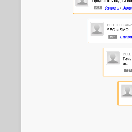
Продвигать надо и сай
#15
Ответить
/
Цитир
DELETED
напис
SEO и SMO - 
#16
Ответи
DELE
Речь 
вк.
#17