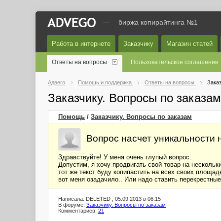
—
биржа копирайтинга №1
Работа в интернете
Заказчику
Магазин статей
Ответы на вопросы
Пользовательское соглашение
Адвего
Помощь и поддержка
Ответы на вопросы
Заказ
Заказчику. Вопросы по заказа
Помощь
/
Заказчику. Вопросы по заказам
Вопрос насчет уникальности 
Здравствуйте! У меня очень глупый вопрос.
Допустим, я хочу продвигать свой товар на нескольки
тот же текст буду копипастить на всех своих площадк
вот меня озадачило.. Или надо ставить перекрестны
Написала: DELETED , 05.09.2013 в 06:15
В форуме:
Заказчику. Вопросы по заказам
Комментариев:
21