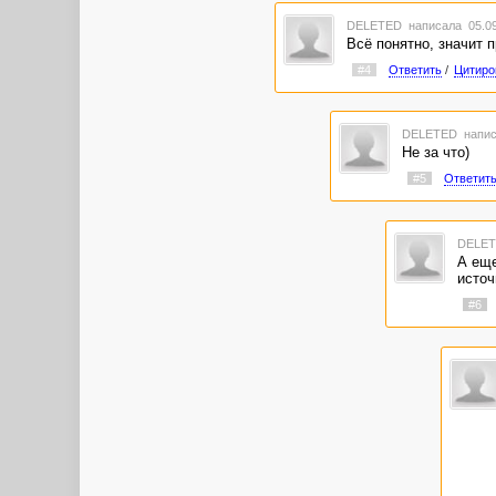
DELETED
написала 05.09
Всё понятно, значит 
#4
Ответить
/
Цитиро
DELETED
напис
Не за что)
#5
Ответит
DELE
А еще
источ
#6