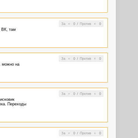
За
0
/
Против
0
 ВК, там
За
0
/
Против
0
. можно на
За
0
/
Против
0
оисковик
лка. Переходы
За
0
/
Против
0