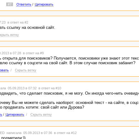
P.S. Про засудить не берите в голову, т.к. теоретически это так, но вс
#7
Ответить
/
Цитировать
P.P.S. Если этот вопрос также относится к уникальности, то в любом 
будет не уникален.
07:23
в ответ на #2
ать ссылку на основной сайт.
крыть ветку
.2013 в 07:28
в ответ на #9
ь открыта для поисковиков? Получается, поисковики уже знают этот текс
авлю ссылку в соцсети на свой сайт. В этом случае поисковик забанит?
овать
/
Скрыть ветку
ала 05.09.2013 в 07:32
в ответ на #10
двидеть, что сделает поисковик, я не могу. Он иногда чего-нить очевидн
очему Вы не можете сделать наоборот: основной текст - на сайте, в соцс
о продвигать хотите: свой сайт или Дурова?
ть
/
Цитировать
/
Скрыть ветку
TED
написала 05.09.2013 в 07:36
в ответ на #12
 подметили:))