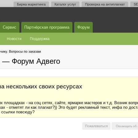
Биржа маркетинга
Каталог услуг
Проверка на антиплагиат
SE
Сервис
Партнёрская программа
Форум
Новости
Поддержка
чику. Вопросы по заказам
м — Форум Адвего
на нескольких своих ресурсах
х площадках - на соц сетях, сайте, ярмарке мастеров и т.д. Возник вопр
ах - отметят ли как плагиат?)) Это будет рекламный текст, инфа по дост
е ссылки повсюду?
Пожаловаться