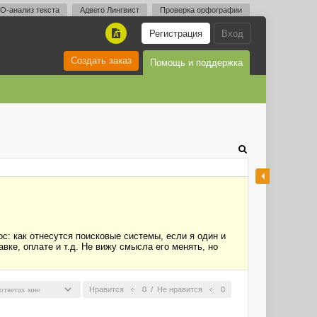
O-анализ текста
Адвего Лингвист
Проверка орфографии
Регистрация
Вход
A
Создать заказ
Помощь и поддержка
ос: как отнесутся поисковые системы, если я один и
авке, оплате и т.д. Не вижу смысла его менять, но
Нравится
0
/
Не нравится
0