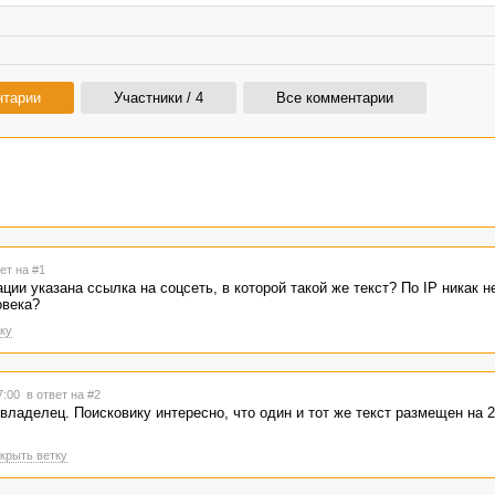
нтарии
Участники / 4
Все комментарии
ет на #1
ции указана ссылка на соцсеть, в которой такой же текст? По IP никак н
овека?
ку
07:00
в ответ на #2
 владелец. Поисковику интересно, что один и тот же текст размещен на 2
крыть ветку