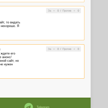
За
0
/
Против
0
йт, то видать
 нехорошо. Я
За
0
/
Против
0
0
 ждете его
е анонс/
вной сайт, но
 не нужен
Telegram