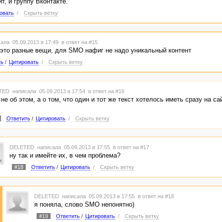
т, и группу Вконтакте.
овать
/
Скрыть ветку
ала 05.09.2013 в 17:49
в ответ на #15
это разные вещи, для SMO нафиг не надо уникальный контент
ть
/
Цитировать
/
Скрыть ветку
TED
написала 05.09.2013 в 17:54
в ответ на #16
не об этом, а о том, что один и тот же текст хотелось иметь сразу на са
Ответить
/
Цитировать
/
Скрыть ветку
DELETED
написала 05.09.2013 в 17:55
в ответ на #17
ну так и имейте их, в чем проблема?
#18
Ответить
/
Цитировать
/
Скрыть ветку
DELETED
написала 05.09.2013 в 17:55
в ответ на #18
я поняла, слово SMO непонятно)
#19
Ответить
/
Цитировать
/
Скрыть ветку