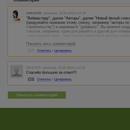
Комментарии
remsvch
написала 15.06.2010 в 21:38
"Вебмастеру", далее "Авторы", далее "Новый белый списо
(придумайте название этому списку, например "авторы по
строительству") и нажимаете "добавить". Вы можете созд
списков, например, один для рерайта а другой для копир
- для каждой темы - свой список (некоторые авторы хоро
совсем по другим). При модерации работ система предло
Показать весь комментарий
списков и у Вас будет возможность при оплате работы доб
можно добавить автора туда вручную: просто нажать "доба
#1
Ответить
/
Цитировать
нажать "добавить". Со временем освоитесь и разберётесь
или один общий.
DELETED
написала 24.06.2010 в 12:19
Спасибо большое за ответ!!!
#2
Ответить
/
Цитировать
Написать комментарий