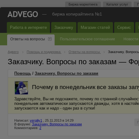
Биржа маркетинга
Каталог услуг
П
—
биржа копирайтинга №1
Работа в интернете
Заказчику
Магазин статей
Сервис
Ответы на вопросы
Пользовательское соглашение
Новости
Адвего
Помощь и поддержка
Ответы на вопросы
Заказчику. Вопросы
Заказчику. Вопросы по заказам — Фо
Помощь
/
Заказчику. Вопросы по заказам
Почему в понедельник все заказы за
Здравствуйте, Вы не подскажете, почему по странной случайност
понедельник автоматически запускаются дважды, хотя в настойка
запускаются как и надо - один раз в сутки!
Написал:
vergiliy1
, 25.11.2013 в 14:29
В форуме:
Заказчику. Вопросы по заказам
Комментариев:
2