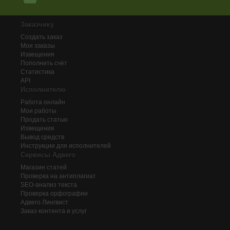
Заказчику
Создать заказ
Мои заказы
Извещения
Пополнить счёт
Статистика
API
Исполнителю
Работа онлайн
Мои работы
Продать статью
Извещения
Вывод средств
Инструкции для исполнителей
Сервисы Адвего
Магазин статей
Проверка на антиплагиат
SEO-анализ текста
Проверка орфографии
Адвего
Лингвист
Заказ контента и услуг