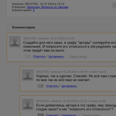
Написал: DELETED , 31.07.2010 в 23:13
В форуме:
Заказчику. Вопросы по заказам
Комментариев:
4
Комментарии
DELETED
написал 31.07.2010 в 23:25
Создайте для него заказ, в графу "авторы" скопируйте его
пожелания. И попросите его отписаться в обсуждениях за
этом придёт вам на мыло.
#1
Ответить
/
Цитировать
/
Скрыть ветку
DELETED
написал 01.08.2010 в 00:49
в ответ на #1
Хорошо, так и сделаю. Спасибо. Но всё-таки стра
по мне так их всё-таки не хватает.
#2
Ответить
/
Цитировать
DELETED
написал 11.08.2010 в 12:15
в ответ на #1
Если добавляешь автора в эту графу, ему приход
создан заказ? и как "попросить его отписаться"?
#3
Ответить
/
Цитировать
/
Скрыть ветку