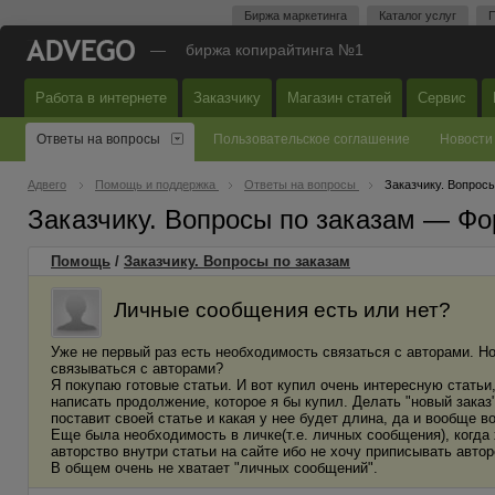
Биржа маркетинга
Каталог услуг
П
—
биржа копирайтинга №1
Работа в интернете
Заказчику
Магазин статей
Сервис
Ответы на вопросы
Пользовательское соглашение
Новости
Адвего
Помощь и поддержка
Ответы на вопросы
Заказчику. Вопросы
Заказчику. Вопросы по заказам — Фо
Помощь
/
Заказчику. Вопросы по заказам
Личные сообщения есть или нет?
Уже не первый раз есть необходимость связаться с авторами. Но
связываться с авторами?
Я покупаю готовые статьи. И вот купил очень интересную статьи
написать продолжение, которое я бы купил. Делать "новый заказ"
поставит своей статье и какая у нее будет длина, да и вообще 
Еще была необходимость в личке(т.е. личных сообщения), когда 
авторство внутри статьи на сайте ибо не хочу приписывать автор
В общем очень не хватает "личных сообщений".