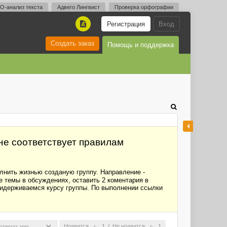
O-анализ текста
Адвего Лингвист
Проверка орфографии
Регистрация
Вход
A
Создать заказ
Помощь и поддержка
 не соответствует правилам
олнить жизнью созданую группу. Направление -
ые темы в обсуждениях, оставить 2 коментария в
ридерживаемся курсу группы. По выполнении ссылки
Нравится
1
/
Не нравится
1