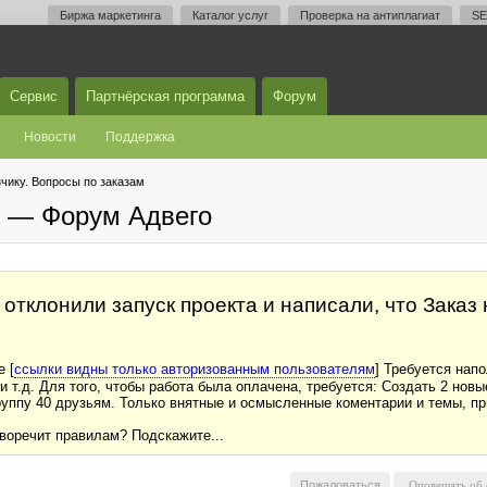
Биржа маркетинга
Каталог услуг
Проверка на антиплагиат
SE
Сервис
Партнёрская программа
Форум
Новости
Поддержка
чику. Вопросы по заказам
м — Форум Адвего
отклонили запуск проекта и написали, что Заказ
 [
ссылки видны только авторизованным пользователям
] Требуется нап
и т.д. Для того, чтобы работа была оплачена, требуется: Создать 2 нов
руппу 40 друзьям. Только внятные и осмысленные коментарии и темы, п
иворечит правилам? Подскажите...
Пожаловаться