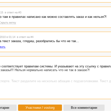
8:15
в ответ на #3
о там в правилах написано как можно составлять заказ и как нельзя?!
Скрыть ветку
2010 в 01:14
в ответ на #4
текст заказа, глядиш, разобрались бы что не так...
вать
не соответствует правилам системы. И указывают на эту ссылку с прави
заказы!!! Нельзя нормально написать что не так в заказе?!
порте. Текст разделите на несколько абзацев с подзаголовками. Текст 
нтарии
Участники / vostorg
Все комментарии