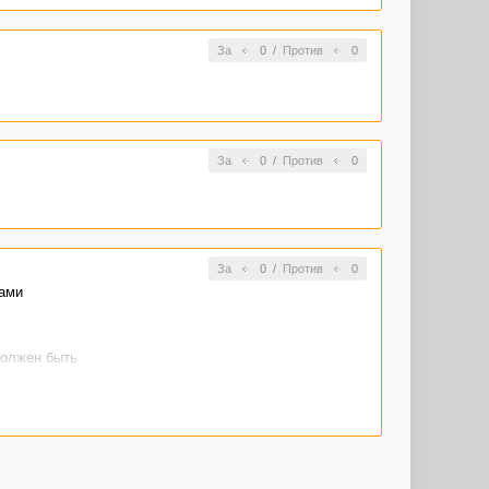
За
0
/
Против
0
За
0
/
Против
0
За
0
/
Против
0
лами
должен быть