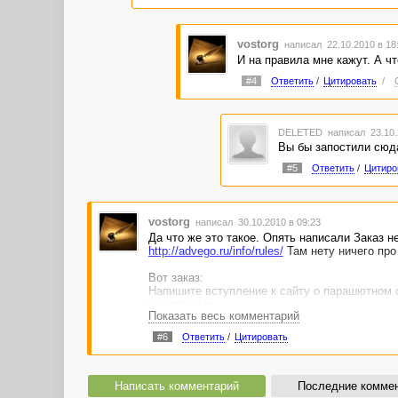
vostorg
написал 22.10.2010 в 1
И на правила мне кажут. А чт
#4
Ответить
/
Цитировать
/
DELETED
написал 23.10.
Вы бы запостили сюда 
#5
Ответить
/
Цитиро
vostorg
написал 30.10.2010 в 09:23
Да что же это такое. Опять написали Заказ 
http://advego.ru/info/rules/
Там нету ничего про 
Вот заказ:
Напишите вступление к сайту о парашютном с
уникальным
Показать весь комментарий
Обязательно употребите ключевики:
#6
Ответить
/
Цитировать
парашют
прыжки с парашютом
парашютный спорт
прыгнуть с парашютом
Написать комментарий
Последние комме
укладка парашюта