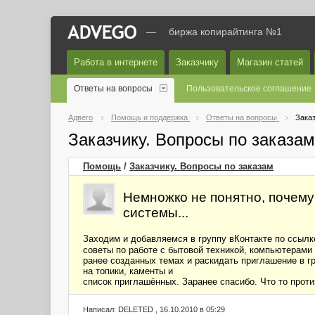
—
биржа копирайтинга №1
Работа в интернете
Заказчику
Магазин статей
Ответы на вопросы
Пользовательское соглашение
Адвего
Помощь и поддержка
Ответы на вопросы
Заказ
Заказчику. Вопросы по заказа
Помощь
/
Заказчику. Вопросы по заказам
Немножко не понятно, почему 
системы...
Заходим и добавляемся в группу вКонтакте по ссылке
советы по работе с бытовой техникой, компьютерами 
ранее созданных темах и раскидать приглашение в г
на топики, каменты и
список приглашённых. Заранее спасибо. Что то прот
Написал: DELETED , 16.10.2010 в 05:29