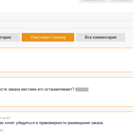
нтарии
Участники / vostorg
Все комментарии
те заказа местами его останавливают? (((((((((((
т на #2
з хочет убедиться в правомерности размещения заказа.
ку