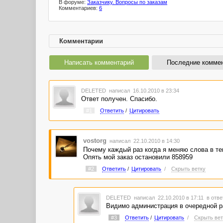
В форуме:
Заказчику. Вопросы по заказам
Комментариев:
6
Комментарии
Написать комментарий
Последние комме
DELETED
написал 16.10.2010 в 23:34
Ответ получен. Спасибо.
#1
Ответить
/
Цитировать
vostorg
написал 22.10.2010 в 14:30
Почему каждый раз когда я меняю слова в текс
Опять мой заказ остановили 858959
#2
Ответить
/
Цитировать
/
Скрыть ветку
DELETED
написал 22.10.2010 в 17:11
в отве
Видимо администрация в очередной ра
#3
Ответить
/
Цитировать
/
Скрыть вет