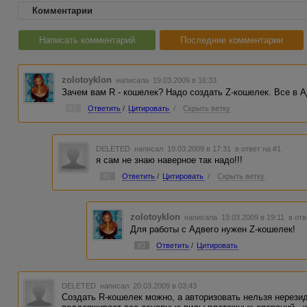
Комментарии
Написать комментарий
Последние комментарии
zolotoyklon
написала 19.03.2009 в 16:33
Зачем вам R - кошелек? Надо создать Z-кошелек. Все в Ад
#1
Ответить
/
Цитировать
/
Скрыть ветку
DELETED
написал 19.03.2009 в 17:31
в ответ на #1
я сам не знаю наверное так надо!!!
#2
Ответить
/
Цитировать
/
Скрыть ветку
zolotoyklon
написала 19.03.2009 в 19:11
в отв
Для работы с Адвего нужен Z-кошелек!
#3
Ответить
/
Цитировать
DELETED
написал 20.03.2009 в 03:43
Создать R-кошелек можно, а авторизовать нельзя нерезид