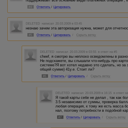
поддерживает все основные виды платежных операций , к
#4
Ответить
/
Цитировать
DELETED
написал 20.03.2009 в 03:45
незнаю зачем эта авторизация нужна, может для отчетнос
#5
Ответить
/
Цитировать
/
Скрыть ветку
DELETED
написал 20.03.2009 в 03:55
в ответ на #5
cheef, я смотрю вы неплохо осведомлены в разно
Не подскажете, вы слышали что-нибудь про карто
системе?Я вот хотел недавно это сделать, но за 
общей сумме) 41у.е. Стоит ли?
#6
Ответить
/
Цитировать
/
Скрыть ветку
DELETED
написал 20.03.2009 в 16:15
в ответ н
Я такой карты себе не делал , так как б
3.5 независимо от суммы, проверка бал
любая операция, к тому же есть масса 
нал, поэтому потребности в подобной кар
#7
Ответить
/
Цитировать
/
Скрыть ветку