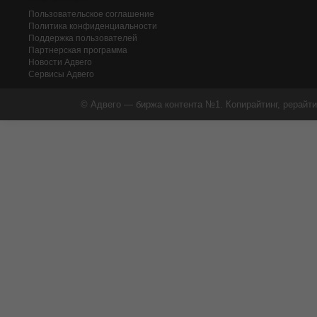
Пользовательское соглашение
Политика конфиденциальности
Поддержка пользователей
Партнерская программа
Новости Адвего
Сервисы Адвего
© Адвего — биржа контента №1. Копирайтинг, рерайти