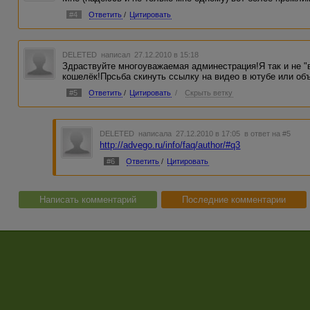
#4
Ответить
/
Цитировать
DELETED
написал 27.12.2010 в 15:18
Здраствуйте многоуважаемая админестрация!Я так и не "в
кошелёк!Прсьба скинуть ссылку на видео в ютубе или объ
#5
Ответить
/
Цитировать
/
Скрыть ветку
DELETED
написала 27.12.2010 в 17:05
в ответ на #5
http://advego.ru/info/faq/author/#q3
#6
Ответить
/
Цитировать
Написать комментарий
Последние комментарии