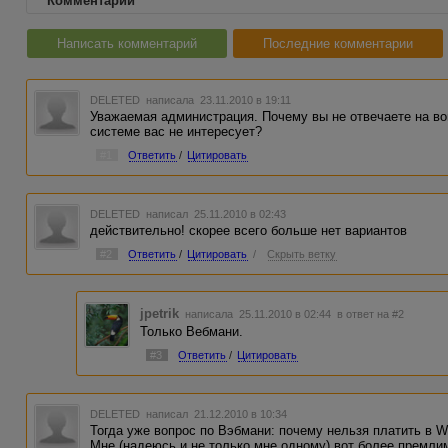
Комментарии
Написать комментарий
Последние комментарии
DELETED
написала 23.11.2010 в 19:11
Уважаемая администрация. Почему вы не отвечаете на в
системе вас не интересует?
#1
Ответить
/
Цитировать
DELETED
написал 25.11.2010 в 02:43
действительно! скорее всего больше нет вариантов
#2
Ответить
/
Цитировать
/
Скрыть ветку
jpetrik
написала 25.11.2010 в 02:44
в ответ на #2
Только Вебмани.
#3
Ответить
/
Цитировать
DELETED
написал 21.12.2010 в 10:34
Тогда уже вопрос по Вэбмани: почему нельзя платить в 
Мне (надеюсь и не только мне одному) вот более премли