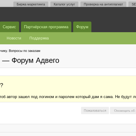
Биржа маркетинга
Каталог услуг
Проверка на антиплагиат
SE
Сервис
Партнёрская программа
Форум
Новости
Поддержка
чику. Вопросы по заказам
м — Форум Адвего
з?
чтоб автор зашел под логином и паролем который дам я сама. Не будут 
Пожаловаться