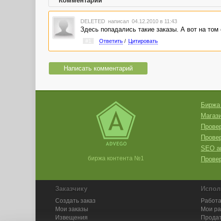
Комментарии
DELETED
написал 04.12.2010 в 11:43
Здесь попадались такие заказы. А вот на том
#1
Ответить
/
Цитировать
Написать комментарий
Биржа
Магази
Провер
Прове
SEO а
биржа контента №1
Провер
Заказчику
Испол
Создать заказ
Работа
Мои заказы
Мои р
Извещения
Продат