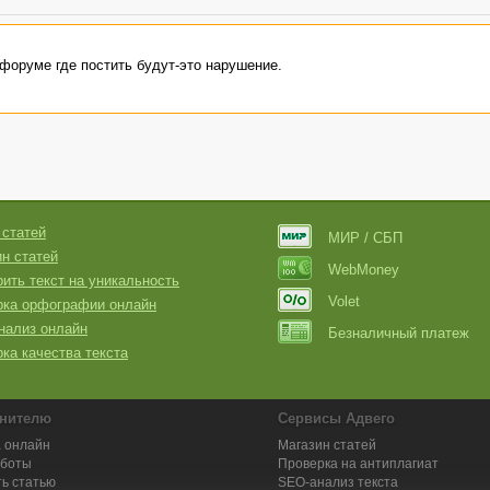
 форуме где постить будут-это нарушение.
 статей
МИР / СБП
н статей
WebMoney
ить текст на уникальность
Volet
рка орфографии онлайн
нализ онлайн
Безналичный платеж
ка качества текста
нителю
Сервисы Адвего
 онлайн
Магазин статей
аботы
Проверка на антиплагиат
ь статью
SEO-анализ текста