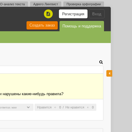
O-анализ текста
Адвего Лингвист
Проверка орфографии
Регистрация
Вход
A
Создать заказ
Помощь и поддержка
ли нарушены какие-нибудь правила?
Нравится
0
/
Не нравится
0