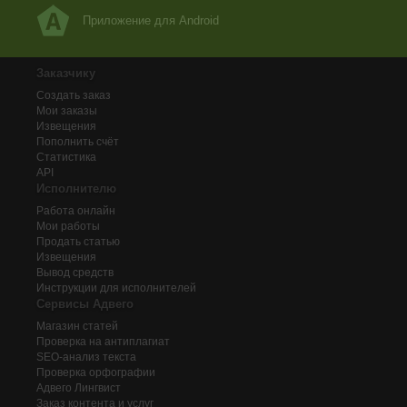
Приложение для Android
Заказчику
Создать заказ
Мои заказы
Извещения
Пополнить счёт
Статистика
API
Исполнителю
Работа онлайн
Мои работы
Продать статью
Извещения
Вывод средств
Инструкции для исполнителей
Сервисы Адвего
Магазин статей
Проверка на антиплагиат
SEO-анализ текста
Проверка орфографии
Адвего
Лингвист
Заказ контента и услуг