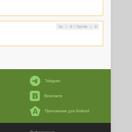
За
0
/
Против
0
Telegram
Вконтакте
Приложение для Android