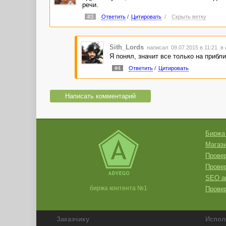
речи.
#3
Ответить
/
Цитировать
/
Скрыть ветку
Sith_Lords
написал 09.07.2015 в 11:21
в 
Я понял, значит все только на прибл
#4
Ответить
/
Цитировать
Написать комментарий
Биржа
Магази
Провер
Прове
SEO а
биржа контента №1
Провер
Заказчику
Испол