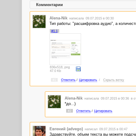
Комментарии
Alena-Nik
написала 09.07.2015 в 00:30
Тип работы: "расшифровка аудио", а количество
#1.1
836x518, png
47.0 Kb
#1
Ответить
/
Цитировать
/
Скрыть ветку
Alena-Nik
написала 09.07.2015 в 00:36
в о
*до...)
#2
Ответить
/
Цитировать
Евгений (advego)
написал 09.07.2015 в 00:47
Здравствуйте, объем текста вы можете подсчи