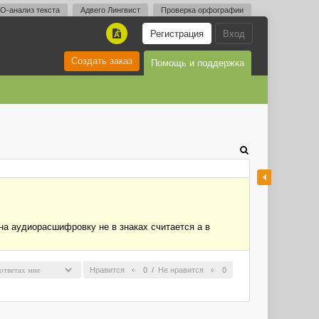
O-анализ текста
Адвего Лингвист
Проверка орфографии
Регистрация
Вход
A
Создать заказ
Помощь и поддержка
на аудиорасшифровку не в знаках считается а в
Нравится
0
/
Не нравится
0