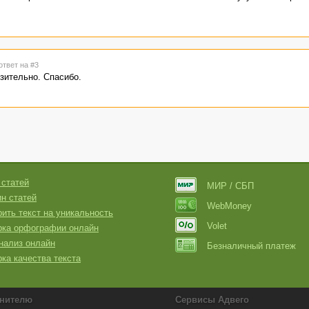
ответ на #3
изительно. Спасибо.
 статей
МИР / СБП
н статей
WebMoney
ить текст на уникальность
Volet
рка орфографии онлайн
нализ онлайн
Безналичный платеж
ка качества текста
нителю
Сервисы Адвего