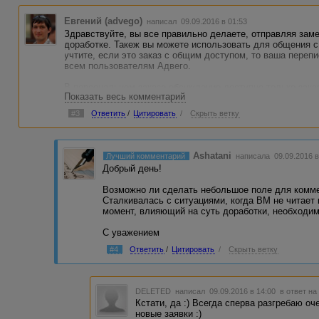
Евгений (advego)
написал 09.09.2016 в 01:53
Здравствуйте, вы все правильно делаете, отправляя заме
доработке. Такеж вы можете использовать для общения с
учтите, если это заказ с общим доступом, то ваша переп
всем пользователям Адвего.
В персональном заказе обсуждение доступно только зака
Показать весь комментарий
заказ персональным, нужно добавить ник исполнителя в п
настройках заказа и отметить чекбокс "Заказ только для 
#3
Ответить
/
Цитировать
/
Скрыть ветку
видны только авторизованным пользователям
]
Ashatani
Лучший комментарий
написала 09.09.2016 
Добрый день!
Возможно ли сделать небольшое поле для коммен
Сталкивалась с ситуациями, когда ВМ не читает
момент, влияющий на суть доработки, необходим
С уважением
#4
Ответить
/
Цитировать
/
Скрыть ветку
DELETED
написал 09.09.2016 в 14:00
в ответ на
Кстати, да :) Всегда сперва разгребаю оч
новые заявки :)