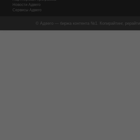
Новости Адвего
Сервисы Адвего
© Адвего — биржа контента №1. Копирайтинг, рерайти