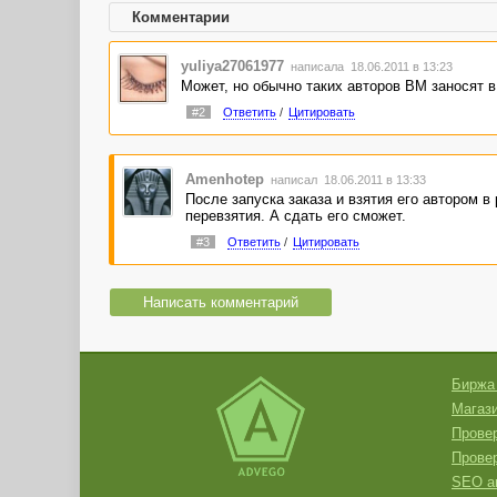
Комментарии
yuliya27061977
написала 18.06.2011 в 13:23
Может, но обычно таких авторов ВМ заносят в
#2
Ответить
/
Цитировать
Amenhotep
написал 18.06.2011 в 13:33
После запуска заказа и взятия его автором в 
перевзятия. А сдать его сможет.
#3
Ответить
/
Цитировать
Написать комментарий
Биржа
Магази
Провер
Прове
SEO а