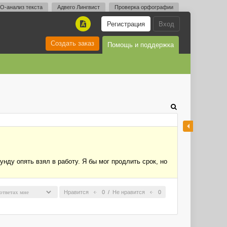
O-анализ текста
Адвего Лингвист
Проверка орфографии
Регистрация
Вход
A
Создать заказ
Помощь и поддержка
кунду опять взял в работу. Я бы мог продлить срок, но
Нравится
0
/
Не нравится
0