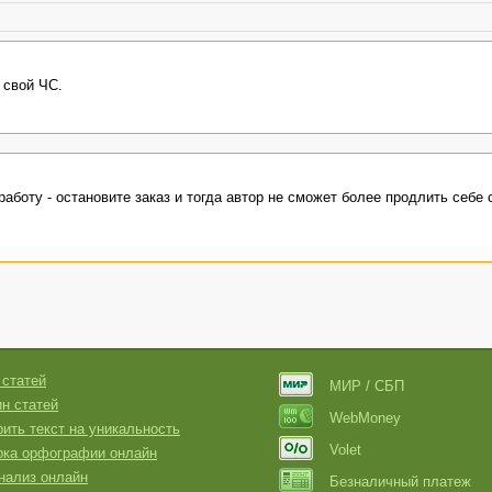
 свой ЧС.
работу - остановите заказ и тогда автор не сможет более продлить себе 
 статей
МИР / СБП
н статей
WebMoney
ить текст на уникальность
Volet
рка орфографии онлайн
нализ онлайн
Безналичный платеж