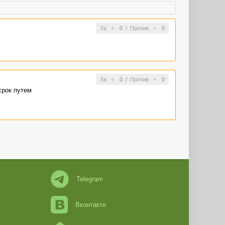
За
0
/
Против
0
За
0
/
Против
0
срок путем
Telegram
Вконтакте