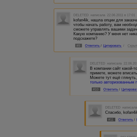
DELETED
написала 22.06.2011 в 17:0
kofan4ik, нашла опции для заказчи
чтобы начать работу, вам необхо
сможете управлять вашими задач
Какую компанию? У меня нет ника
подскажете?
#9
Ответить
/
Цитировать
/
Скрыт
DELETED
написала 22.06.20
В компании сайт какой-то
примете, можете вписать
Можете тут ещё глянуть,
только авторизованным 
#10
Ответить
/
Цитирова
DELETED
написала
Спасибо, kofan4i
#11
Ответить
/