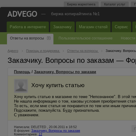
Биржа маркетинга
Каталог услуг
П
—
биржа копирайтинга №1
Работа в интернете
Заказчику
Магазин статей
Сервис
Ответы на вопросы
Пользовательское соглашение
Новости
Адвего
Помощь и поддержка
Ответы на вопросы
Заказчику. Вопросы
Заказчику. Вопросы по заказам — Фо
Помощь
/
Заказчику. Вопросы по заказам
Хочу купить статью
Хочу купить статью в магазине по теме "Непознанное". В этой т
Не нашла информацию о том, каковы условия приобретения стат
То есть, если мне статья не понравится по тем или иным причина
Подскажите, пожалуйста. Буду признательна.
С уважением.
Написала: DELETED , 20.06.2011 в 18:52
В форуме:
Заказчику. Вопросы по заказам
Комментариев:
12