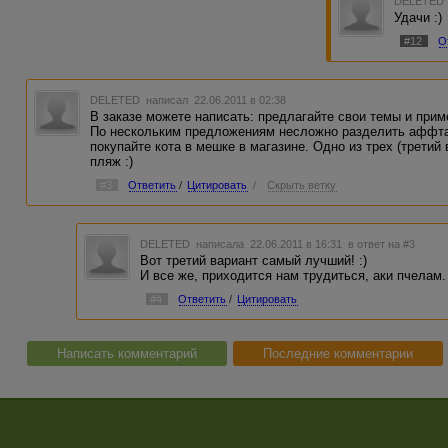
DELETED
Удачи :)
#12
О
DELETED
написал 22.06.2011 в 02:38
В заказе можете написать: предлагайте свои темы и пример
По нескольким предложениям несложно разделить аффтар
покупайте кота в мешке в магазине. Одно из трех (третий 
пляж :)
#3
Ответить
/
Цитировать
/
Скрыть ветку
DELETED
написала 22.06.2011 в 16:31
в ответ на #3
Вот третий вариант самый лучший! :)
И все же, приходится нам трудиться, аки пчелам.
#4
Ответить
/
Цитировать
Написать комментарий
Последние комментарии