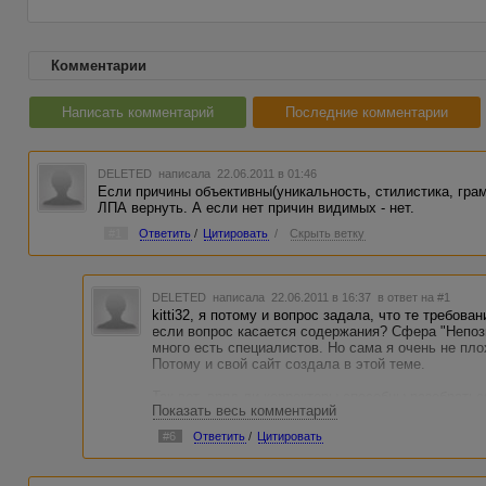
Комментарии
Написать комментарий
Последние комментарии
DELETED
написала 22.06.2011 в 01:46
Если причины объективны(уникальность, стилистика, грам
ЛПА вернуть. А если нет причин видимых - нет.
#1
Ответить
/
Цитировать
/
Скрыть ветку
DELETED
написала 22.06.2011 в 16:37
в ответ на #1
kitti32, я потому и вопрос задала, что те требова
если вопрос касается содержания? Сфера "Непозн
много есть специалистов. Но сама я очень не пл
Потому и свой сайт создала в этой теме.
Так вот, вряд ли корректоры способны разобрать
Показать весь комментарий
статьи качественное. А у меня тоже нет желания
написан хорошим стилем и без грамматических о
#6
Ответить
/
Цитировать
должны решаться справедливо и объективно. И 
предусматриваться.