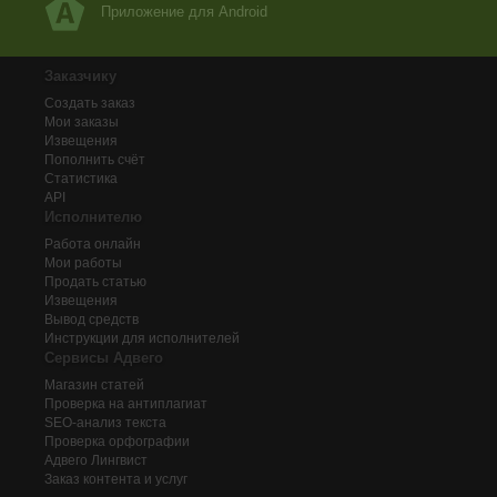
Приложение для Android
Заказчику
Создать заказ
Мои заказы
Извещения
Пополнить счёт
Статистика
API
Исполнителю
Работа онлайн
Мои работы
Продать статью
Извещения
Вывод средств
Инструкции для исполнителей
Сервисы Адвего
Магазин статей
Проверка на антиплагиат
SEO-анализ текста
Проверка орфографии
Адвего
Лингвист
Заказ контента и услуг