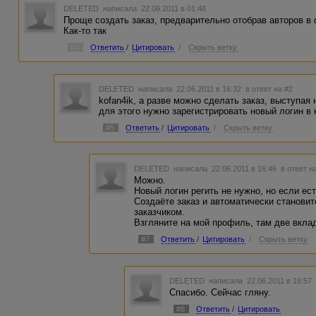
DELETED
написала 22.06.2011 в 01:48
Проще создать заказ, предварительно отобрав авторов в ф
Как-то так
#2
Ответить
/
Цитировать
/
Скрыть ветку
DELETED
написала 22.06.2011 в 16:32
в ответ на #2
kofan4ik, а разве можно сделать заказ, выступая
для этого нужно зарегистрировать новый логин в 
#5
Ответить
/
Цитировать
/
Скрыть ветку
DELETED
написала 22.06.2011 в 16:46
в ответ н
Можно.
Новый логин регить не нужно, но если ес
Создаёте заказ и автоматически становит
заказчиком.
Взгляните на мой профиль, там две вклад
#7
Ответить
/
Цитировать
/
Скрыть ветку
DELETED
написала 22.06.2011 в 16:5
Спасибо. Сейчас гляну.
#8
Ответить
/
Цитировать