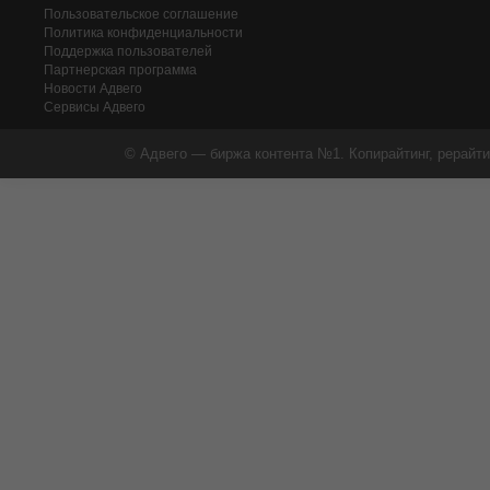
Пользовательское соглашение
Политика конфиденциальности
Поддержка пользователей
Партнерская программа
Новости Адвего
Сервисы Адвего
© Адвего — биржа контента №1. Копирайтинг, рерайти