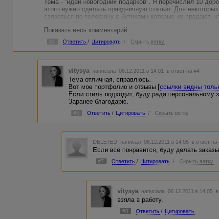
Тема - "идеи новогодних подарков". Я перечислил 10 доро
этого нужно сделать праздничную статью. Для некоторых
связаться по телефону с бутиками которые их продают, ч
поставил Вас в список авторов статьи, если интересен зак
Показать весь комментарий
для Всех.
#4
Ответить
/
Цитировать
/
Скрыть ветку
vitysya
написала 06.12.2011 в 14:01
в ответ на #4
Тема отличная, справлюсь.
Вот мое портфолио и отзывы [
ссылки видны толь
Если стиль подходит, буду рада персональному з
Заранее благодарю.
#5
Ответить
/
Цитировать
/
Скрыть ветку
DELETED
написал 06.12.2011 в 14:05
в ответ на
Если всё понравится, буду делать заказы
#7
Ответить
/
Цитировать
/
Скрыть ветку
vitysya
написала 06.12.2011 в 14:05
в
взяла в работу.
#8
Ответить
/
Цитировать