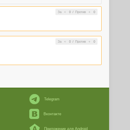
За
0
/
Против
0
За
0
/
Против
0
Telegram
Вконтакте
Приложение для Android