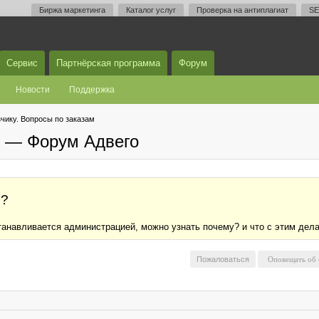
Биржа маркетинга
Каталог услуг
Проверка на антиплагиат
SE
Сервис
Партнёрская программа
Форум
Новости
Поддержка
чику. Вопросы по заказам
м — Форум Адвего
з?
станавливается администрацией, можно узнать почему? и что с этим дел
Пожаловаться