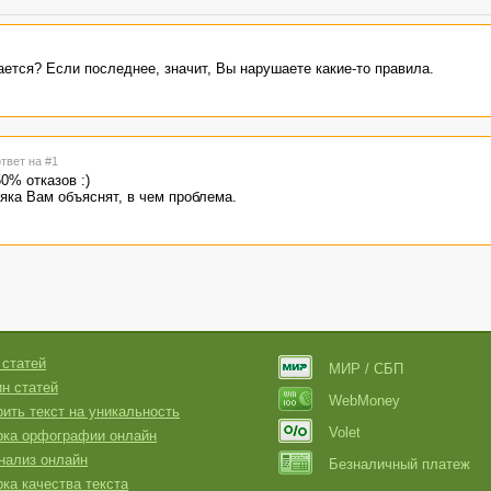
ется? Если последнее, значит, Вы нарушаете какие-то правила.
ответ на #1
0% отказов :)
яка Вам объяснят, в чем проблема.
 статей
МИР / СБП
н статей
WebMoney
ить текст на уникальность
Volet
рка орфографии онлайн
нализ онлайн
Безналичный платеж
ка качества текста