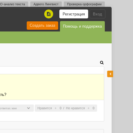
O-анализ текста
Адвего Лингвист
Проверка орфографии
Регистрация
Вход
A
Создать заказ
Помощь и поддержка
ать?
Нравится
0
/
Не нравится
0