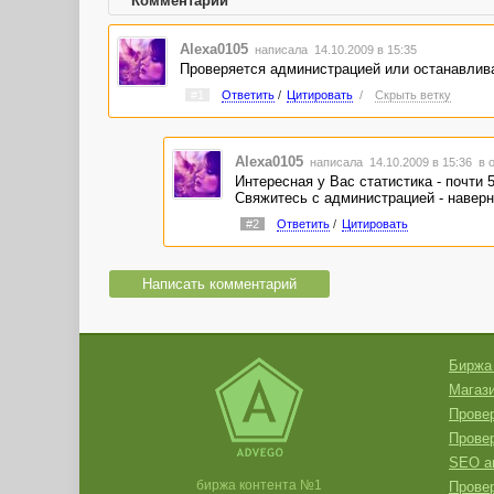
Комментарии
Alexa0105
написала 14.10.2009 в 15:35
Проверяется администрацией или останавлива
#1
Ответить
/
Цитировать
/
Скрыть ветку
Alexa0105
написала 14.10.2009 в 15:36
в 
Интересная у Вас статистика - почти 5
Свяжитесь с администрацией - наверн
#2
Ответить
/
Цитировать
Написать комментарий
Биржа
Магази
Провер
Прове
SEO а
биржа контента №1
Провер