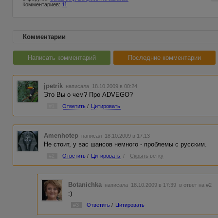
Комментариев:
11
Комментарии
Написать комментарий
Последние комментарии
jpetrik
написала 18.10.2009 в 00:24
Это Вы о чем? Про ADVEGO?
#1
Ответить
/
Цитировать
Amenhotep
написал 18.10.2009 в 17:13
Не стоит, у вас шансов немного - проблемы с русским.
#2
Ответить
/
Цитировать
/
Скрыть ветку
Botanichka
написала 18.10.2009 в 17:39
в ответ на #2
:)
#3
Ответить
/
Цитировать