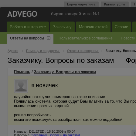
Биржа маркетинга
Каталог услуг
П
—
биржа копирайтинга №1
Работа в интернете
Заказчику
Магазин статей
Сервис
Ответы на вопросы
Пользовательское соглашение
Новости
Адвего
Помощь и поддержка
Ответы на вопросы
Заказчику. Вопросы
Заказчику. Вопросы по заказам — Фо
Помощь
/
Заказчику. Вопросы по заказам
я новичек
случайно наткнулся примерно на такое описание:
Появилась система, которая будет Вам платить за то, что Вы пр
выполнение простых заданий.
решил попробывать
помогите пожжалуйста разобраться, как можно подробней
Написал: DELETED , 18.10.2009 в 00:04
В форуме:
Заказчику. Вопросы по заказам