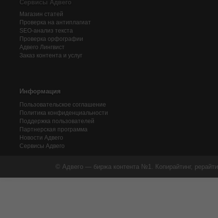
Сервисы Адвего
Магазин статей
Проверка на антиплагиат
SEO-анализ текста
Проверка орфографии
Адвего
Лингвист
Заказ контента и услуг
Информация
Пользовательское соглашение
Политика конфиденциальности
Поддержка пользователей
Партнерская программа
Новости Адвего
Сервисы Адвего
© Адвего — биржа контента №1. Копирайтинг, рерайти