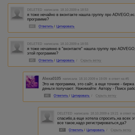
DELETED
написала 18.10.2009 в 18:53
я тоже нечайно в вконтакте нашла группу про ADVEGO,ес
программе?
#4
Ответить
/
Цитировать
DELETED
написала 18.10.2009 в 18:55
я тоже нечаянно в "вконтакте" нашла группу про ADVEGO
этой программе?
#5
Ответить
/
Цитировать
/
Скрыть ветку
Alexa0105
написала 18.10.2009 в 19:09
в ответ на #5
Это не программа, это сайт, а еще точнее - бирж
деньги получают. Нажимайте: Автору - Поиск рабо
#6
Ответить
/
Цитировать
/
Скрыть ветку
DELETED
написала 18.10.2009 в 19:21
в ответ н
спасибо,а еще хотела спросить,на всех э
все такое,надо регистрироваться,да?
#7
Ответить
/
Цитировать
/
Скрыть ветку