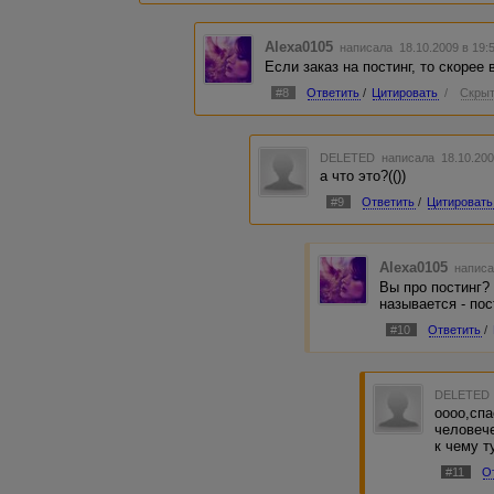
Alexa0105
написала 18.10.2009 в 19
Если заказ на постинг, то скорее 
#8
Ответить
/
Цитировать
/
Скрыт
DELETED
написала 18.10.200
а что это?(())
#9
Ответить
/
Цитировать
Alexa0105
написа
Вы про постинг?
называется - пос
#10
Ответить
/
DELETED
оооо,спа
человече
к чему т
#11
О