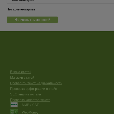
Комментарии
Нет комментариев
Написать комментарий
Биржа статей
Магазин статей
Проверить текст на уникальность
Проверка орфографии онлайн
SEO анализ онлайн
Проверка качества текста
МИР / СБП
WebMoney