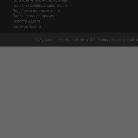
Пользовательское соглашение
Политика конфиденциальности
Поддержка пользователей
Партнерская программа
Новости Адвего
Сервисы Адвего
© Адвего — биржа контента №1. Копирайтинг, рерайти