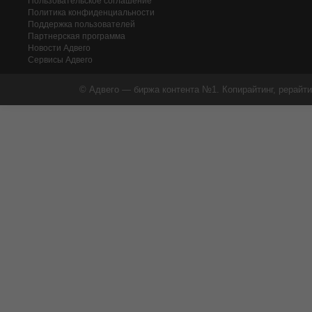
Пользовательское соглашение
Политика конфиденциальности
Поддержка пользователей
Партнерская программа
Новости Адвего
Сервисы Адвего
© Адвего — биржа контента №1. Копирайтинг, рерайти