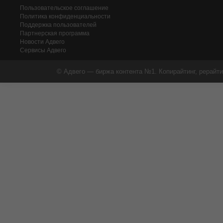
Пользовательское соглашение
Политика конфиденциальности
Поддержка пользователей
Партнерская программа
Новости Адвего
Сервисы Адвего
© Адвего — биржа контента №1. Копирайтинг, рерайти