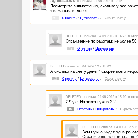
Agnessa1970
написала 04.09.2012 в 12:15
Посмотрите внимательно, сколько у вас работ
что маловато денег.
#1
Ответить
/
Цитировать
/
Скрыть ветку
DELETED
написал 04.09.2012 в 14:23
в отве
Ограничение по работам: не более 50 
#2
Ответить
/
Цитировать
DELETED
написал 04.09.2012 в 15:02
А сколько на счету денег? Скорее всего недос
#3
Ответить
/
Цитировать
/
Скрыть ветку
DELETED
написал 04.09.2012 в 15:10
в отве
2.9 у.е. На заказ нужно 2.2
#4
Ответить
/
Цитировать
/
Скрыть вет
DELETED
написал 04.09.2012 в 1
Вам нужна будет одна работа
Ограничение для автора: не б