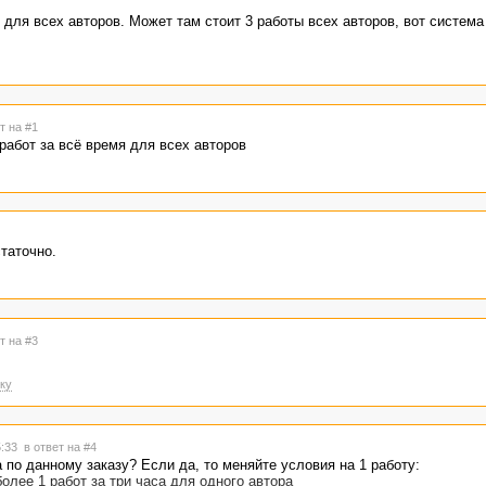
 для всех авторов. Может там стоит 3 работы всех авторов, вот система
т на #1
работ за всё время для всех авторов
таточно.
т на #3
ку
5:33
в ответ на #4
 по данному заказу? Если да, то меняйте условия на 1 работу:
олее 1 работ за три часа для одного автора