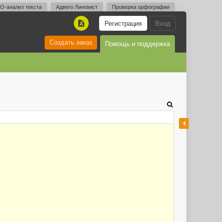
O-анализ текста
Адвего Лингвист
Проверка орфографии
Регистрация
Вход
A
Создать заказ
Помощь и поддержка