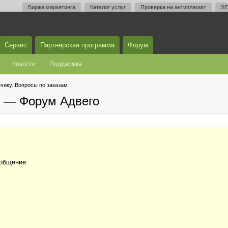
Биржа маркетинга
Каталог услуг
Проверка на антиплагиат
SE
Сервис
Партнёрская программа
Форум
Новости
Поддержка
чику. Вопросы по заказам
м — Форум Адвего
ообщение: