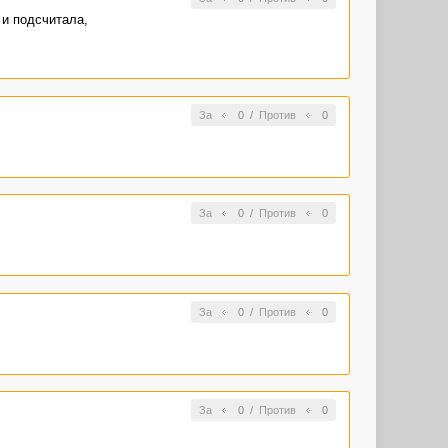
 и подсчитала,
За
0
/
Против
0
За
0
/
Против
0
За
0
/
Против
0
За
0
/
Против
0