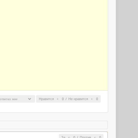
Нравится
0
/
Не нравится
0
За
0
/
Против
0