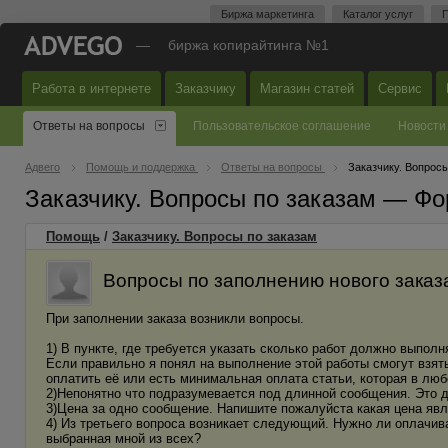
Биржа маркетинга
Каталог услуг
П
—
биржа копирайтинга №1
Работа в интернете
Заказчику
Магазин статей
Сервис
Ответы на вопросы
Пользовательское соглашение
Новости
Адвего
Помощь и поддержка
Ответы на вопросы
Заказчику. Вопросы
Заказчику. Вопросы по заказам — Фо
Помощь
/
Заказчику. Вопросы по заказам
Вопросы по заполнению нового заказ
При заполнении заказа возникли вопросы.
1) В пункте, где требуется указать сколько работ должно выполн
Если правильно я понял на выполнение этой работы смогут взятьс
оплатить её или есть минимальная оплата статьи, которая в лю
2)Непонятно что подразумевается под длинной сообщения. Это д
3)Цена за одно сообщение. Напишите пожалуйста какая цена явл
4) Из третьего вопроса возникает следующий. Нужно ли оплачив
выбранная мной из всех?