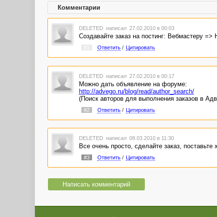
Комментарии
DELETED
написал 27.02.2010 в 00:03
Создавайте заказ на постинг: Вебмастеру => 
#1
Ответить
/
Цитировать
DELETED
написал 27.02.2010 в 00:17
Можно дать объявление на форуме:
http://advego.ru/blog/read/author_search/
(Поиск авторов для выполнения заказов в Адв
#2
Ответить
/
Цитировать
DELETED
написал 08.03.2010 в 11:30
Все очень просто, сделайте заказ, поставьте 
#3
Ответить
/
Цитировать
Написать комментарий