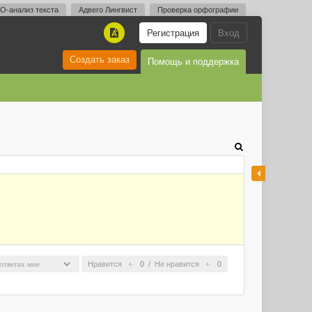
O-анализ текста
Адвего Лингвист
Проверка орфографии
Регистрация
Вход
A
Создать заказ
Помощь и поддержка
Нравится
0
/
Не нравится
0