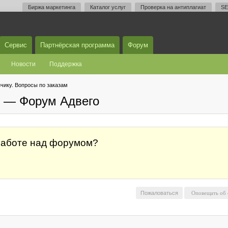
Биржа маркетинга
Каталог услуг
Проверка на антиплагиат
SE
Сервис
Партнёрская программа
Форум
Новости
Поддержка
чику. Вопросы по заказам
м — Форум Адвего
 работе над форумом?
Пожаловаться