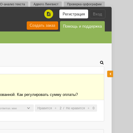
O-анализ текста
Адвего Лингвист
Проверка орфографии
Регистрация
Вход
A
Создать заказ
Помощь и поддержка
рованной. Как регулировать сумму оплаты?
Нравится
2
/
Не нравится
0