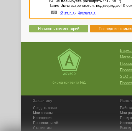
БС не планируете расширять? Я - ЗА! :)
Такие Вм-ы встречаются, подтверждаю! К со
#8
Ответить
/
Цитировать
Написать комментарий
Последние комме
Биржа
Магази
Провер
Прове
SEO а
биржа контента №1
Провер
Заказчику
Испол
Создать заказ
Работа
Мои заказы
Мои р
Извещения
Продат
Пополнить счёт
Извещ
Статистика
Вывод 