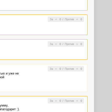
За
0
/
Против
0
За
0
/
Против
0
За
0
/
Против
0
тью и уже не
ной
За
0
/
Против
0
умму,
агодарит :).