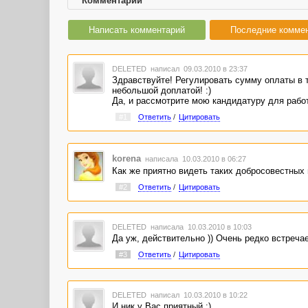
Комментарии
Написать комментарий
Последние комме
DELETED
написал 09.03.2010 в 23:37
Здравствуйте! Регулировать сумму оплаты в 
небольшой доплатой! :)
Да, и рассмотрите мою кандидатуру для работ
#1
Ответить
/
Цитировать
korena
написала 10.03.2010 в 06:27
Как же приятно видеть таких добросовестных 
#2
Ответить
/
Цитировать
DELETED
написала 10.03.2010 в 10:03
Да уж, действительно )) Очень редко встречае
#3
Ответить
/
Цитировать
DELETED
написал 10.03.2010 в 10:22
И ник у Вас приятный :)