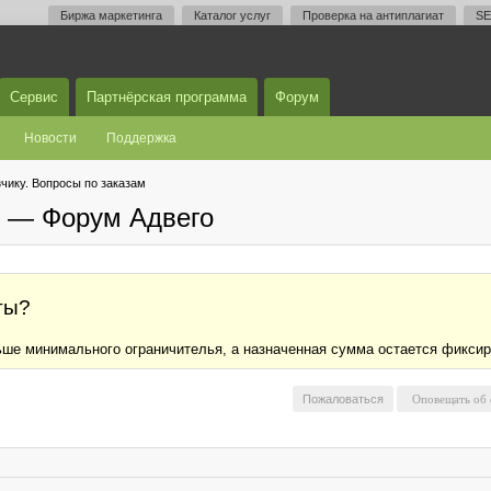
Биржа маркетинга
Каталог услуг
Проверка на антиплагиат
SE
Сервис
Партнёрская программа
Форум
Новости
Поддержка
чику. Вопросы по заказам
м — Форум Адвего
ты?
ьше минимального ограничителья, а назначенная сумма остается фикси
Пожаловаться