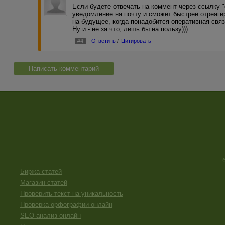
Если будете отвечать на коммент через ссылку "
уведомление на почту и сможет быстрее отреаг
на будущее, когда понадобится оперативная связ
Ну и - не за что, лишь бы на пользу)))
#4
Ответить
/
Цитировать
Написать комментарий
Биржа статей
Магазин статей
Проверить текст на уникальность
Проверка орфографии онлайн
SEO анализ онлайн