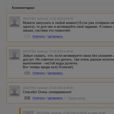
Комментарии
DELETED
написал 27.02.2013 в 04:45
Можете запускать в любой момент) Если уже отобрали не
одного), то для них и активируйте своё задание. А новых
заказа, система это позволяет.
#1
Ответить
/
Цитировать
DELETED
написал 27.02.2013 в 04:49
Забыл сказать, что, если активируете заказ без указания 
доступ. Не советую это делать, там очень разные исполн
выполнения - чистой воды рулетка.
Вот теперь вроде всё) Успехов!)
#2
Ответить
/
Цитировать
DELETED
написал 27.02.2013 в 05:00
Спасибо! Очень своевременно!
#3
Ответить
/
Цитировать
/
Скрыть ветку
DELETED
написал 27.02.2013 в 05:05
в ответ на #3