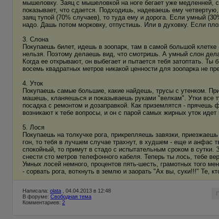
мышеловку. Заяц с мышеловкой на ноге бегает уже медленней, с
показывает, что сдается. Подходишь, надеваешь ему четвертую
заяц тупой (70% случаев), то туда ему и дорога. Если умный (30%
надо. Дашь потом морковку, отпустишь. Или в духовку. Если пло
3. Слона
Покупаешь билет, идешь в зоопарк, там в самой большой клетке -
нельзя. Поэтому делаешь вид, что смотришь. А умный слон делает
Когда ее открывают, он выбегает и пытается тебя затоптать. Ты
восемь квадратных метров никакой ценности для зоопарка не пре
4. Уток
Покупаешь самые большие, какие найдешь, трусы с утенком. При
машешь, кланяешься и показываешь руками "велкам". Утки все т
посадка с ремонтом и дозаправкой. Как приземлятся - прячешь ф
возникают к тебе вопросы, и он с парой самых жирных уток идет 
5. Лося
Покупаешь на толкучке рога, прикрепляешь завязки, приезжаешь 
гон, то тебя в лучшем случае трахнут, в худшем - еще и анфас 
спокойный, то примут в стадо с испытательным сроком в сутки. 
снести сто метров телефонного кабеля. Теперь ты лось, тебе ве
Умных лосей немного, процентов пять-шесть, грамотных того ме
- сорвать рога, воткнуть в землю и заорать "Ах вы, суки!!!" Те, к
Написала:
olata
, 04.04.2013 в 12:48
В форуме:
Свободная тема
Комментариев:
2