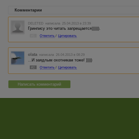
Комментарии
DELETED
написала 25.04.2013 в 23:39
Гринпису это читать запрещается)))))).
#1
Ответить
/
Цитировать
olata
написала 26.04.2013 в 08:29
...И заядлым охотникам тоже! )))))
#2
Ответить
/
Цитировать
Написать комментарий