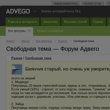
Биржа маркетинга
Каталог услуг
П
—
биржа копирайтинга №1
Работа в интернете
Заказчику
Магазин статей
Сервис
Все форумы
Новые сообщения
Адвего
Форум
Все форумы
Разное
Свободная тема
Свободная тема — Форум Адвего
Разное
/
Свободная тема
Баянчик старый, но очень уж уморите
охота на зверей
1. Медведя
Покупаешь 20 банок гороховой каши, идешь в лес, открываешь, б
Если умный (10%) - спросит, от кого подгон, скажешь "гринпис" 
когда он там испердится до посинения. Как только возле берлог
хорошие куски с деревьев, уносишь. Или убегаешь от горящего м
2. Зайца
Покупаешь мешок соли, ходишь солишь везде траву. Заяц нажрет