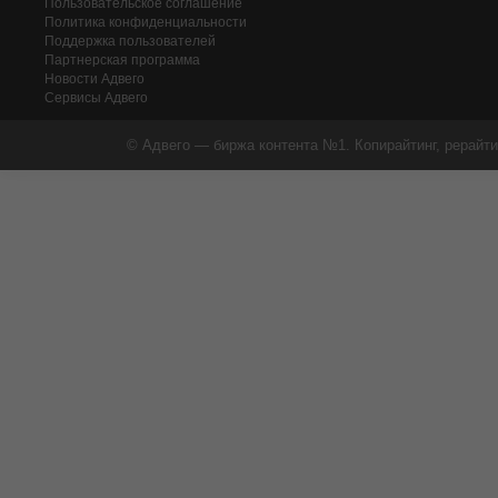
Пользовательское соглашение
Политика конфиденциальности
Поддержка пользователей
Партнерская программа
Новости Адвего
Сервисы Адвего
© Адвего — биржа контента №1. Копирайтинг, рерайти