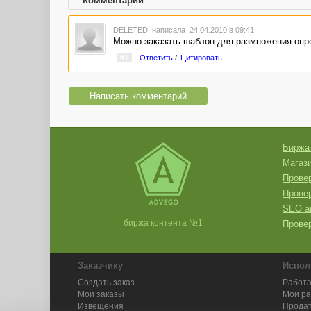
Комментарии
DELETED
написала 24.04.2010 в 09:41
Можно заказать шаблон для размножения опре
#1
Ответить
/
Цитировать
Написать комментарий
Биржа
Магази
Провер
Прове
SEO а
биржа контента №1
Провер
Заказчику
Испол
Создать заказ
Работа
Мои заказы
Мои р
Извещения
Продат