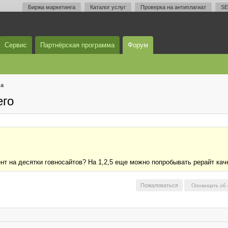
Биржа маркетинга
Каталог услуг
Проверка на антиплагиат
SE
Сервис
Партнёрская программа
Форум
ма
его
т на десятки говносайтов? На 1,2,5 еще можно попробывать рерайт каче
Пожаловаться