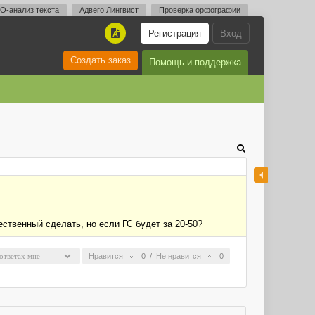
O-анализ текста
Адвего Лингвист
Проверка орфографии
Регистрация
Вход
A
Создать заказ
Помощь и поддержка
ственный сделать, но если ГС будет за 20-50?
Нравится
0
/
Не нравится
0