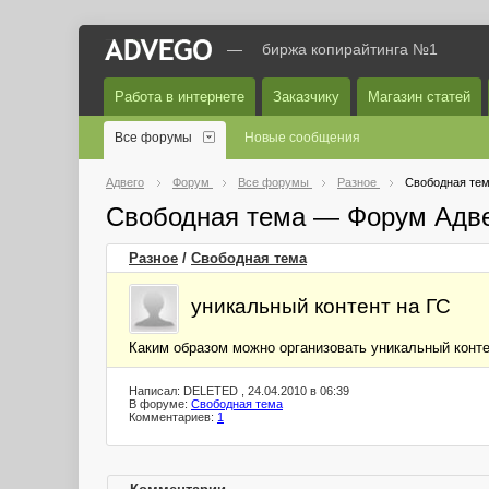
—
биржа копирайтинга №1
Работа в интернете
Заказчику
Магазин статей
Все форумы
Новые сообщения
Адвего
Форум
Все форумы
Разное
Свободная те
Свободная тема — Форум Адв
Разное
/
Свободная тема
уникальный контент на ГС
Каким образом можно организовать уникальный контен
Написал: DELETED , 24.04.2010 в 06:39
В форуме:
Свободная тема
Комментариев:
1