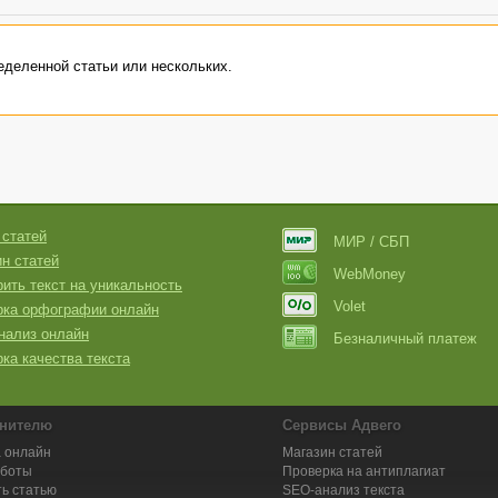
деленной статьи или нескольких.
 статей
МИР / СБП
н статей
WebMoney
ить текст на уникальность
Volet
рка орфографии онлайн
нализ онлайн
Безналичный платеж
ка качества текста
нителю
Сервисы Адвего
 онлайн
Магазин статей
аботы
Проверка на антиплагиат
ь статью
SEO-анализ текста