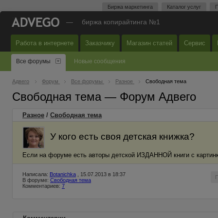
Биржа маркетинга
Каталог услуг
П
—
биржа копирайтинга №1
Работа в интернете
Заказчику
Магазин статей
Сервис
Все форумы
Новые сообщения
Адвего
Форум
Все форумы
Разное
Свободная тема
Свободная тема — Форум Адвего
Разное
/
Свободная тема
У кого есть своя детская книжка?
Если на форуме есть авторы детской ИЗДАННОЙ книги с картинк
Написала:
Botanichka
, 15.07.2013 в 18:37
В форуме:
Свободная тема
Комментариев:
7