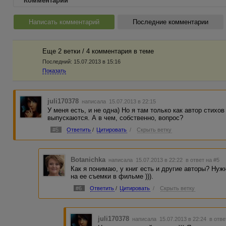
Комментарии
Написать комментарий
Последние комментарии
Еще 2 ветки / 4 комментария в темe
Последний:
15.07.2013 в 15:16
Показать
juli170378
написала 15.07.2013 в 22:15
У меня есть, и не одна) Но я там только как автор стихо
выпускаются. А в чем, собственно, вопрос?
#5
Ответить
/
Цитировать
/
Скрыть ветку
Botanichka
написала 15.07.2013 в 22:22
в ответ на #5
Как я понимаю, у книг есть и другие авторы? Нуж
на ее съемки в фильме ))).
#6
Ответить
/
Цитировать
/
Скрыть ветку
juli170378
написала 15.07.2013 в 22:24
в отве