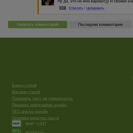
Ну да, это не мой вариант))) Я своими 
#7
Ответить
/
Цитировать
Написать комментарий
Последние комментарии
Биржа статей
Магазин статей
Проверить текст на уникальность
Проверка орфографии онлайн
SEO анализ онлайн
Проверка качества текста
МИР / СБП
WebMoney