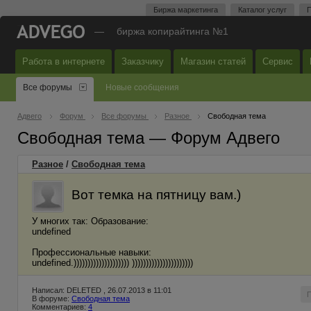
Биржа маркетинга
Каталог услуг
П
—
биржа копирайтинга №1
Работа в интернете
Заказчику
Магазин статей
Сервис
Все форумы
Новые сообщения
Адвего
Форум
Все форумы
Разное
Свободная тема
Свободная тема — Форум Адвего
Разное
/
Свободная тема
Вот темка на пятницу вам.)
У многих так: Образование:
undefined
Профессиональные навыки:
undefined.)))))))))))))))))))) ))))))))))))))))))))))
Написал: DELETED , 26.07.2013 в 11:01
В форуме:
Свободная тема
Комментариев:
4