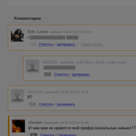
Комментарии
Sith_Lords
написал 26.07.2013 в 11:14
=))))))))))))))))))))))))))))) ))))))))))
#1
Ответить
/
Цитировать
/
Скрыть ветку
DELETED
написала 26.07.2013 в 11:36
в ответ на #1
;))))))))))))))))))))))))))
#3
Ответить
/
Цитировать
DELETED
написала 26.07.2013 в 11:25
И?
#2
Ответить
/
Цитировать
irbritan
написала 26.07.2013 в 11:44
И чем вам не нравятся мой профессиональные навыки? П
#4
Ответить
/
Цитировать