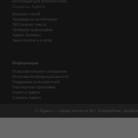
Инструкции для исполнителей
Сервисы Адвего
Магазин статей
Проверка на антиплагиат
SEO-анализ текста
Проверка орфографии
Адвего
Лингвист
Заказ контента и услуг
Информация
Пользовательское соглашение
Политика конфиденциальности
Поддержка пользователей
Партнерская программа
Новости Адвего
Сервисы Адвего
© Адвего — биржа контента №1. Копирайтинг, рерайти