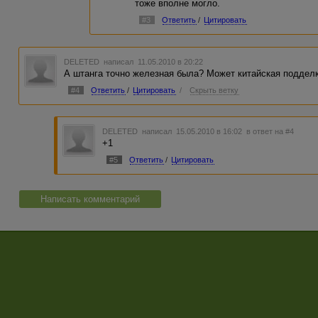
тоже вполне могло.
#3
Ответить
/
Цитировать
DELETED
написал 11.05.2010 в 20:22
А штанга точно железная была? Может китайская подделк
#4
Ответить
/
Цитировать
/
Скрыть ветку
DELETED
написал 15.05.2010 в 16:02
в ответ на #4
+1
#5
Ответить
/
Цитировать
Написать комментарий