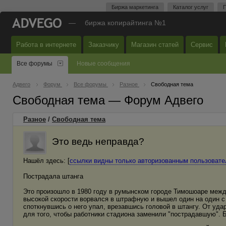
Биржа маркетинга
Каталог услуг
П
—
биржа копирайтинга №1
Работа в интернете
Заказчику
Магазин статей
Сервис
Все форумы
Новые сообщения
Адвего
Форум
Все форумы
Разное
Свободная тема
Свободная тема — Форум Адвего
Разное
/
Свободная тема
Это ведь неправда?
Нашёл здесь: [
ссылки видны только авторизованным пользоват
Пострадала штанга
Это произошло в 1980 году в румынском городе Тимошоаре межд
высокой скорости ворвался в штрафную и вышел один на один с 
споткнувшись о него упал, врезавшись головой в штангу. От уд
для того, чтобы работники стадиона заменили "пострадавшую". 