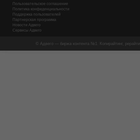
Пользовательское соглашение
Политика конфиденциальности
Поддержка пользователей
Партнерская программа
Новости Адвего
Сервисы Адвего
© Адвего — биржа контента №1. Копирайтинг, рерайти