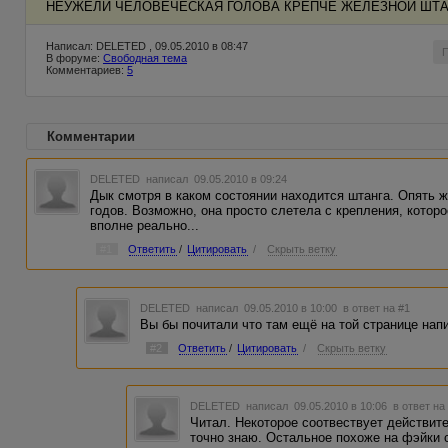
НЕУЖЕЛИ ЧЕЛОВЕЧЕСКАЯ ГОЛОВА КРЕПЧЕ ЖЕЛЕЗНОЙ ШТА
Написал: DELETED , 09.05.2010 в 08:47
В форуме:
Свободная тема
Комментариев:
5
Комментарии
DELETED
написал 09.05.2010 в 09:24
Дык смотря в каком состоянии находится штанга. Опять ж
годов. Возможно, она просто слетела с крепления, котор
вполне реально...
#1
Ответить
/
Цитировать
/
Скрыть ветку
DELETED
написал 09.05.2010 в 10:00
в ответ на #1
Вы бы почитали что там ещё на той странице напи
#2
Ответить
/
Цитировать
/
Скрыть ветку
DELETED
написал 09.05.2010 в 10:06
в ответ на
Читал. Некоторое соотвествует действит
точно знаю. Остальное похоже на фэйки с