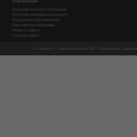
Информация
Пользовательское соглашение
Политика конфиденциальности
Поддержка пользователей
Партнерская программа
Новости Адвего
Сервисы Адвего
© Адвего — биржа контента №1. Копирайтинг, рерайти