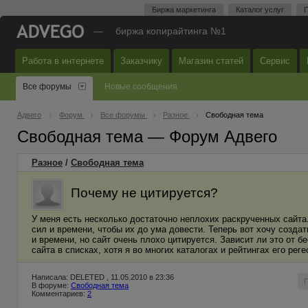
Биржа маркетинга
Каталог услуг
П
—
биржа копирайтинга №1
Работа в интернете
Заказчику
Магазин статей
Сервис
Все форумы
Новые сообщения
Адвего
Форум
Все форумы
Разное
Свободная тема
Свободная тема — Форум Адвего
Разное
/
Свободная тема
Почему не цитируется?
У меня есть несколько достаточно неплохих раскрученных сайта
сил и времени, чтобы их до ума довести. Теперь вот хочу создат
и времени, но сайт очень плохо цитируется. Зависит ли это от 
сайта в списках, хотя я во многих каталогах и рейтингах его реге
Написала: DELETED , 11.05.2010 в 23:36
В форуме:
Свободная тема
Комментариев:
2