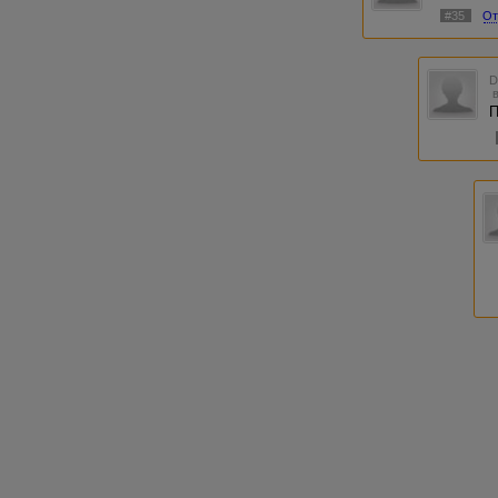
#35
От
П