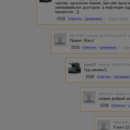
чертям, насколько помню, при нём была 
зимбабвийских долларов, а инфляция го
процентов. :))
#29
Ответить
/
Цитировать
/
Скрыть ветку
DELETED
написал 03.08.2013 в 23:47
Привет, Вась!
#30
Ответить
/
Цитировать
/
Скры
bure37
написал 03.08.2013 
Гуд ывнинь!)
#31
Ответить
/
Цитироват
DELETED
написал 0
скорее добрый но
#32
Ответить
/
DELETED
У кого 12