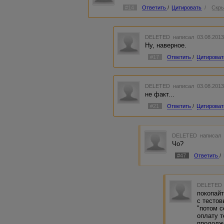
#14
Ответить
/
Цитировать
/
Скры
DELETED
написал 03.08.2013
Ну, наверное.
#17
Ответить
/
Цитироват
DELETED
написал 03.08.2013
не факт...
#21
Ответить
/
Цитироват
DELETED
написал 
Чо?
#47
Ответить
/
DELETED
покопайт
с тесто
"потом с
оплату т
продолже