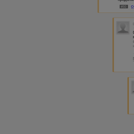
#50
О