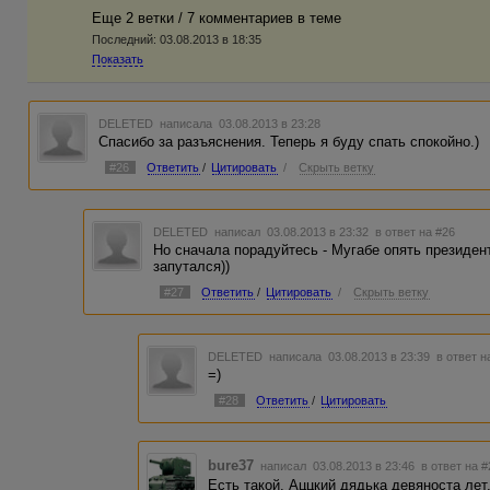
Еще 2 ветки / 7 комментариев в темe
Последний:
03.08.2013 в 18:35
Показать
DELETED
написала 03.08.2013 в 23:28
Спасибо за разъяснения. Теперь я буду спать спокойно.)
#26
Ответить
/
Цитировать
/
Скрыть ветку
DELETED
написал 03.08.2013 в 23:32
в ответ на #26
Но сначала порадуйтесь - Мугабе опять президен
запутался))
#27
Ответить
/
Цитировать
/
Скрыть ветку
DELETED
написала 03.08.2013 в 23:39
в ответ н
=)
#28
Ответить
/
Цитировать
bure37
написал 03.08.2013 в 23:46
в ответ на 
Есть такой. Аццкий дядька девяноста лет