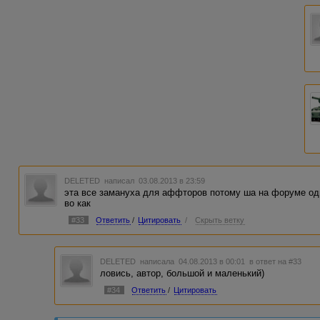
DELETED
написал 03.08.2013 в 23:59
эта все замануха для аффторов потому ша на форуме одн
во как
#33
Ответить
/
Цитировать
/
Скрыть ветку
DELETED
написала 04.08.2013 в 00:01
в ответ на #33
ловись, автор, большой и маленький)
#34
Ответить
/
Цитировать