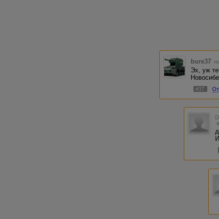
bure37
на
Эх, уж те
Новосибе
#37
От
д
И