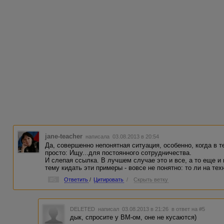
jane-teacher
написала 03.08.2013 в 20:54
Да, совершенно непонятная ситуация, особенно, когда в т
просто: Ищу...для постоянного сотрудничества.
И слепая ссылка. В лучшем случае это и все, а то еще и
тему кидать эти примеры - вовсе не понятно: то ли на тех
#5
Ответить
/
Цитировать
/
Скрыть ветку
DELETED
написал 03.08.2013 в 21:26
в ответ на #5
дык, спросите у ВМ-ом, оне не кусаются)