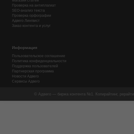
Магазин статей
Проверка на антиплагиат
SEO-анализ текста
Проверка орфографии
Адвего
Лингвист
Заказ контента и услуг
Информация
Пользовательское соглашение
Политика конфиденциальности
Поддержка пользователей
Партнерская программа
Новости Адвего
Сервисы Адвего
© Адвего — биржа контента №1. Копирайтинг, рерайти