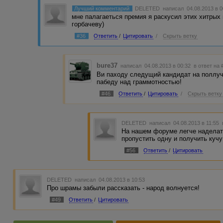
Лучший комментарий
DELETED
написал 04.08.2013 в 
мне палагаеться премия я раскусил этих хитрых
горбачеву)
#36
Ответить
/
Цитировать
/
Скрыть ветку
bure37
написал 04.08.2013 в 00:32
в ответ на 
Ви паходу следущий кандидат на поллуч
пабеду над граммотностью!
#46
Ответить
/
Цитировать
/
Скрыть ветку
DELETED
написал 04.08.2013 в 11:55
На нашем форуме легче наделат
пропустить одну и получить кучу 
#56
Ответить
/
Цитировать
DELETED
написал 04.08.2013 в 10:53
Про шрамы забыли рассказать - народ волнуется!
#49
Ответить
/
Цитировать