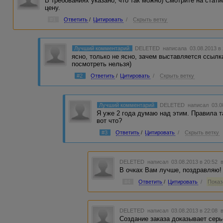
В требованиях указано, что так можно) Смотрите на стати
цену.
#1
Ответить
/
Цитировать
/
Скрыть ветку
Лучший комментарий
DELETED
написала 03.08.2013 в
ясно, только не ясно, зачем выставляется ссыл
посмотреть нельзя)
#2
Ответить
/
Цитировать
/
Скрыть ветку
Лучший комментарий
DELETED
написал 03.0
Я уже 2 года думаю над этим. Правила та
вот что?
#3
Ответить
/
Цитировать
/
Скрыть ветку
DELETED
написал 03.08.2013 в 20:52
В очках Вам лучше, поздравляю!
#4
Ответить
/
Цитировать
/
Показ
DELETED
написал 03.08.2013 в 22:08
Создание заказа доказывает серь