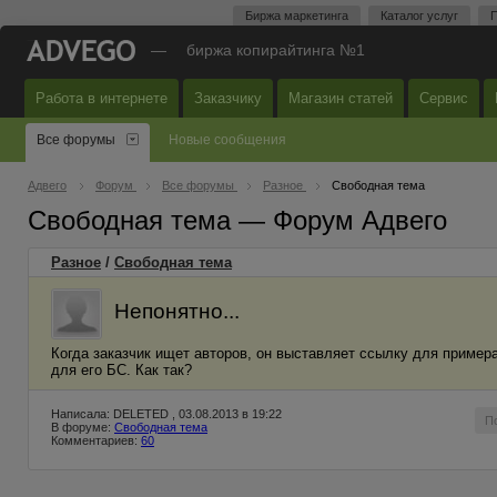
Биржа маркетинга
Каталог услуг
П
—
биржа копирайтинга №1
Работа в интернете
Заказчику
Магазин статей
Сервис
Все форумы
Новые сообщения
Адвего
Форум
Все форумы
Разное
Свободная тема
Свободная тема — Форум Адвего
Разное
/
Свободная тема
Непонятно...
Когда заказчик ищет авторов, он выставляет ссылку для примера 
для его БС. Как так?
Написала: DELETED , 03.08.2013 в 19:22
П
В форуме:
Свободная тема
Комментариев:
60