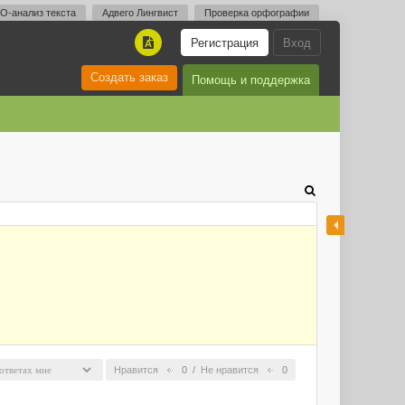
O-анализ текста
Адвего Лингвист
Проверка орфографии
Регистрация
Вход
A
Создать заказ
Помощь и поддержка
Нравится
0
/
Не нравится
0