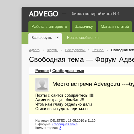
—
биржа копирайтинга №1
Работа в интернете
Заказчику
Магазин статей
Все форумы
Новые сообщения
Адвего
Форум
Все форумы
Разное
Свободная те
Свободная тема — Форум Адв
Разное
/
Свободная тема
Место встречи Advego.ru ----
Поэты с сайтов собирайтесь!!!!!!
Администрацию бомбить!!!!
Чтоб нам главу отдельно дали
Стихи свои туда кладитььььь!
Написал: DELETED , 13.05.2010 в 11:10
В форуме:
Свободная тема
Комментариев:
3