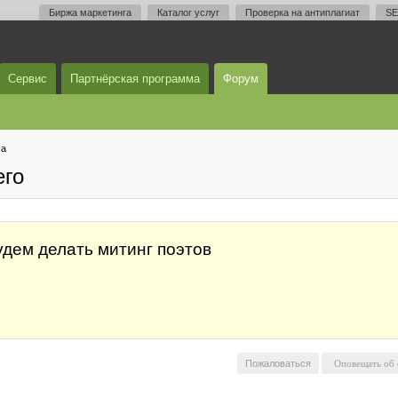
Биржа маркетинга
Каталог услуг
Проверка на антиплагиат
SE
Сервис
Партнёрская программа
Форум
ма
его
будем делать митинг поэтов
Пожаловаться