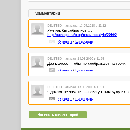
Комментарии
DELETED
написала 13.05.2010 в 11:12
Уже как бы собрались... ;)
http://advego.ru/blog/read/freestyle/28562
#1
Ответить
/
Цитировать
DELETED
написал 13.05.2010 в 11:15
Два малооо-----обычно соображают на троих
#2
Ответить
/
Цитировать
DELETED
написал 13.05.2010 в 11:31
я дажжж не заметил----побегу к ним буду их а
#3
Ответить
/
Цитировать
Написать комментарий