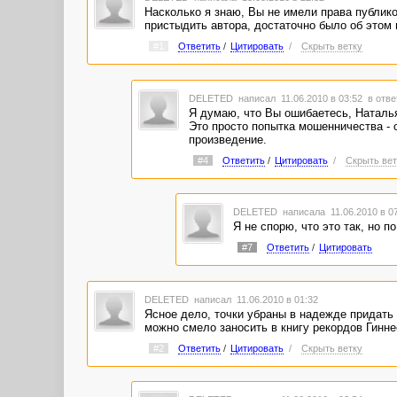
Насколько я знаю, Вы не имели права публик
пристыдить автора, достаточно было об этом 
#1
Ответить
/
Цитировать
/
Скрыть ветку
DELETED
написал 11.06.2010 в 03:52
в отве
Я думаю, что Вы ошибаетесь, Наталья
Это просто попытка мошенничества - 
произведение.
#4
Ответить
/
Цитировать
/
Скрыть вет
DELETED
написала 11.06.2010 в 0
Я не спорю, что это так, но 
#7
Ответить
/
Цитировать
DELETED
написал 11.06.2010 в 01:32
Ясное дело, точки убраны в надежде придать 
можно смело заносить в книгу рекордов Гинне
#2
Ответить
/
Цитировать
/
Скрыть ветку