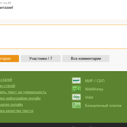
ет на #8
нтазии!
нтарии
Участники / 7
Все комментарии
 статей
МИР / СБП
н статей
WebMoney
ить текст на уникальность
Volet
рка орфографии онлайн
нализ онлайн
Безналичный платеж
ка качества текста