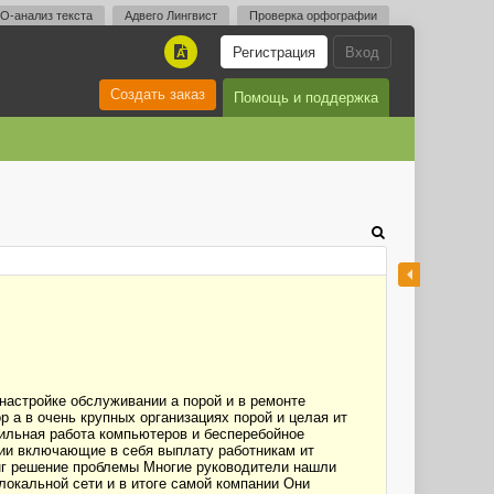
O-анализ текста
Адвего Лингвист
Проверка орфографии
Регистрация
Вход
A
Создать заказ
Помощь и поддержка
настройке обслуживании а порой и в ремонте
а в очень крупных организациях порой и целая ит
ильная работа компьютеров и бесперебойное
нии включающие в себя выплату работникам ит
инг решение проблемы Многие руководители нашли
окальной сети и в итоге самой компании Они