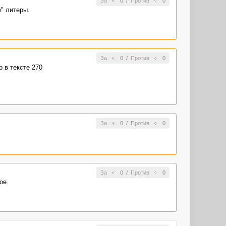
За
0
/
Против
0
" литеры.
За
0
/
Против
0
 в тексте 270
За
0
/
Против
0
За
0
/
Против
0
ое