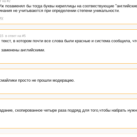
т на #2
Уж позаменял бы тогда буквы кириллицы на соотвествующие "английские
пинания не учитываются при определении степени уникальности.
ку
:15
в ответ на #5
текст, в котором почти все слова были красные и система сообщила, что
ы заменены английскими.
 смайлики просто не прошли модерацию.
задание, скопированное четыре раза подряд для того,чтобы набрать нужн