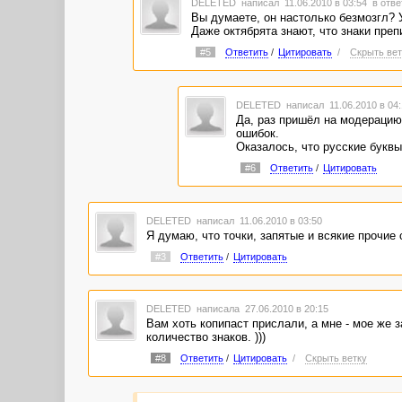
DELETED
написал 11.06.2010 в 03:54
в отве
Вы думаете, он настолько безмозгл? 
Даже октябрята знают, что знаки пре
#5
Ответить
/
Цитировать
/
Скрыть вет
DELETED
написал 11.06.2010 в 04
Да, раз пришёл на модерацию 
ошибок.
Оказалось, что русские букв
#6
Ответить
/
Цитировать
DELETED
написал 11.06.2010 в 03:50
Я думаю, что точки, запятые и всякие прочие
#3
Ответить
/
Цитировать
DELETED
написала 27.06.2010 в 20:15
Вам хоть копипаст прислали, а мне - мое же 
количество знаков. )))
#8
Ответить
/
Цитировать
/
Скрыть ветку