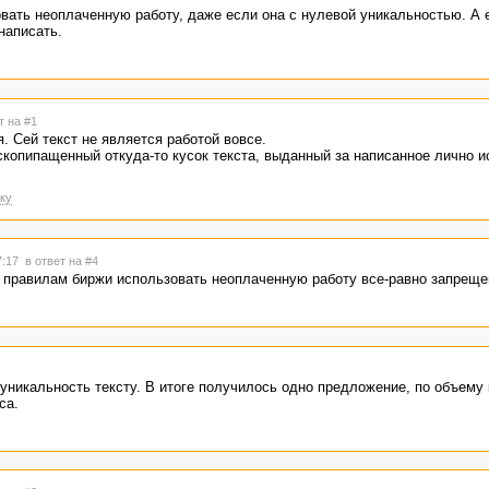
овать неоплаченную работу, даже если она с нулевой уникальностью. А 
написать.
т на #1
. Сей текст не является работой вовсе.
скопипащенный откуда-то кусок текста, выданный за написанное лично 
ку
7:17
в ответ на #4
по правилам биржи использовать неоплаченную работу все-равно запреще
уникальность тексту. В итоге получилось одно предложение, по объему 
са.