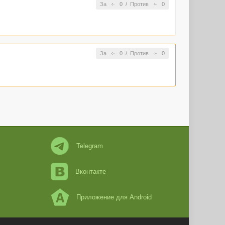
За
0
/
Против
0
За
0
/
Против
0
Telegram
Вконтакте
Приложение для Android