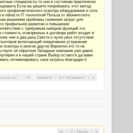
отные специалисты то они в состоянии практически
оцпакета Если вы решите попробовать этот метод
ого профилактического осмотра оборудования и сети
в области IT технологий Польза от абонентского
ьным решением проблемы снижения затрат для
его профильное развитие и повышение
оответствии с требуемым набором функций это
 стоимость оговоренных в договоре работ входит в
ее чем в два раза Свести к нулю риск отсутствия
мпьютеров включающий оперативное устранение
 осмотры и многое другое Вероятно кто то не
ьствует об обратном Западные компании уже давно
пулярен и в нашей стране Выбор остается да вами
вать оптимизировать свои затраты благодаря it
Нравится
0
/
Не нравится
1
За
0
/
Против
0