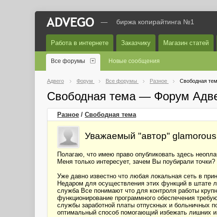
—
биржа копирайтинга №1
Работа в интернете
Заказчику
Магазин статей
Все форумы
Новые сообщения
Адвего
Форум
Все форумы
Разное
Свободная те
Свободная тема — Форум Адв
Разное
/
Свободная тема
Уважаемый "автор" glamorous
Полагаю, что имею право опубликовать здесь неопла
Меня только интересует, зачем Вы поубирали точки?
Уже давно известно что любая локальная сеть в при
Недаром для осуществления этих функций в штате л
служба Все понимают что для контроля работы круп
функционирование программного обеспечения требую
службы заработной платы отпускных и больничных п
оптимальный способ помогающий избежать лишних из