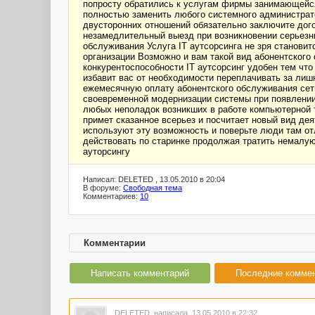
попросту обратились к услугам фирмы занимающейся
полностью заменить любого системного администрато
двусторонних отношений обязательно заключите дого
незамедлительный выезд при возникновении серьезны
обслуживания Услуга IT аутсорсинга не зря станов
организации Возможно и вам такой вид абонентского
конкурентоспособности IT аутсорсинг удобен тем чт
избавит вас от необходимости переплачивать за лиш
ежемесячную оплату абонентского обслуживания сети
своевременной модернизации системы при появлении
любых неполадок возникших в работе компьютерной т
примет сказанное всерьез и посчитает новый вид де
используют эту возможность и поверьте люди там от
действовать по старинке продолжая тратить немалую
ауторсингу
Написал: DELETED , 13.05.2010 в 20:04
В форуме:
Свободная тема
Комментариев:
10
Комментарии
Написать комментарий
Последние комме
DELETED
написала 13.05.2010 в 22:32