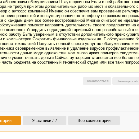
 абонентским обслуживанием IT аутсорсингом Если в ней работают грам
ра не требуя при этом дополнительных рабочих мест и обязательного с
вор с аутсорс компанией Именно он обеспечит вам проведение регулярн
х неисправностей и консультирование по телефону по разным вопросам 
ится с каждым днем все более востребованной Многие считают ее идеал
 обслуживания поможет направить деятельность своего предприятия на 
о он позволяет Утвердить подходящий тарифный план разработанный в с
нюю работу Быть уверенным в отсутствии дополнительного прейскуранта
 и компьютеров Сократить финансовые издержки на IT обслуживание бол
 новых технологий Получить полный спектр услуг по обслуживанию ко
ехники своевременное выявление и удаление вирусов профилактические
ятельности данью моде однако слишком много ярких примеров свидетел
лично умеют считать деньги Сейчас аутсорсинг становится все более по
 часть бюджета на собственный технический отдел или все таки попробо
Пожаловаться
нтарии
Участники / 7
Все комментарии