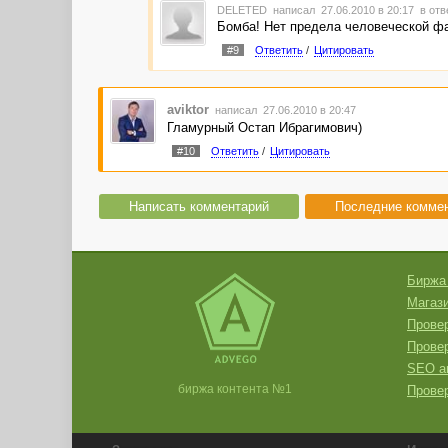
DELETED
написал 27.06.2010 в 20:17
в отв
Бомба! Нет предела человеческой фа
#9
Ответить
/
Цитировать
aviktor
написал 27.06.2010 в 20:47
Гламурный Остап Ибрагимович)
#10
Ответить
/
Цитировать
Написать комментарий
Последние комме
Биржа
Магази
Провер
Прове
SEO а
биржа контента №1
Провер