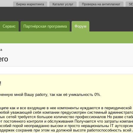
Биржа маркетинга
Каталог услуг
Проверка на антиплагиат
SE
Сервис
Партнёрская программа
Форум
ма
его
!
ченную мной Вашу работу, так как её уникальность 0%.
нципе как и все входящие в нее компоненты нуждаются в периодической 
юбой уважающей себя компании предусмотрен системный администратор 
ных сетей требуется большое количество профессионалов Но разве стаб
т постоянного контроля и обслуживания Получается что затраты компа
особий порой неоправданно высоки и просто нерациональны IT аутсорс
держек сохранив при этом на должной высоте работоспособность всей л